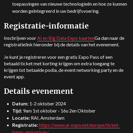
toepassingen van nieuwe technologieën en hoe ze kunnen
worden geïntegreerd in uw bedrijfsvoering.
Registratie-informatie
Inschrijven voor
AI en Big Data Expo kaarten
Ga dan naar de
registratielink hieronder bij de details van het evenement.
Je kunt je registreren voor een gratis Expo Pass of een
betaald ticket met korting krijgen om extra toegang te
krijgen tot betaalde podia, de event networking party en de
event app.
Details evenement
Datum:
1-2 oktober 2024
Tijd:
9am 1
st
oktober - 16u 2
en
Oktober
Locatie:
RAI, Amsterdam
Registratie:
https://www.ai-expo.net/europe/ticket-
types-and-prices/