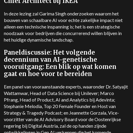
Chief Architect bij IKEA
In deze lezing zal Garima Singh onderzoeken waarom het
bouwen van schaalbare AI voor echte zakelijke impact niet
alleen een technische inspanning is; het is een strategische
noodzaak voor bedrijven die concurrerend willen blijven in
het huidige dynamische landschap.
Paneldiscussie: Het volgende
decennium van AI-genetische
vooruitgang: Een blik op wat komen
gaat en hoe voor te bereiden
Een panel van vooraanstaande experts, waaronder Dr. Satyajit
Wattamwar, Head of Data Science bij Unilever; Marco
Pfrang, Head of Product, AI and Analytics bij Adevinta;
Stephanie Melodia, Top 20 Female Founder en Host van
Strategy & Tragedy Podcast; en Jeannette Gorzala, Vice-
voorzitter van de AI Advisory Board voor de Oostenrijkse
regering bij Digital Austria, zal de op handen zijnde
ontwikkelingen in Gen AI verkennen die het komende