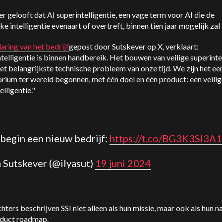
r gelooft dat AI superintelligentie, een vage term voor AI die de
ke intelligentie evenaart of overtreft, binnen tien jaar mogelijk zal 
laring van het bedrijf
gepost door Sutskever op X, verklaart:
telligentie is binnen handbereik. Het bouwen van veilige superinte
 het belangrijkste technische probleem van onze tijd. We zijn het ee
rium ter wereld begonnen, met één doel en één product: een veili
elligentie."
 begin een nieuw bedrijf:
https://t.co/BG3K3SI3A1
ja Sutskever (@ilyasut)
19 juni 2024
hters beschrijven SSI niet alleen als hun missie, maar ook als hun 
oduct roadmap.