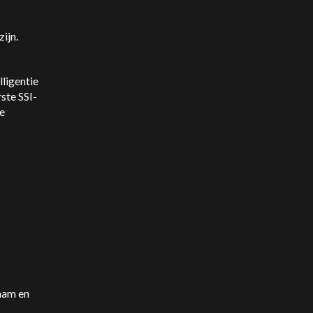
zijn.
lligentie
rste SSI-
ge
naam en