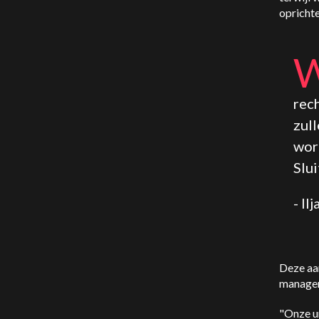
oprichte
rech
zul
wor
Slui
- Il
Deze aan
managem
"Onze u