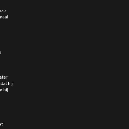
nze
emaal
s
ater
dat hij
 hij
et