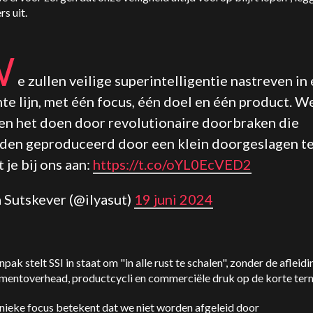
rs uit.
W
e zullen veilige superintelligentie nastreven in
te lijn, met één focus, één doel en één product. W
len het doen door revolutionaire doorbraken die
den geproduceerd door een klein doorgeslagen t
t je bij ons aan:
https://t.co/oYL0EcVED2
ja Sutskever (@ilyasut)
19 juni 2024
pak stelt SSI in staat om "in alle rust te schalen", zonder de afleid
entoverhead, productcycli en commerciële druk op de korte term
nieke focus betekent dat we niet worden afgeleid door