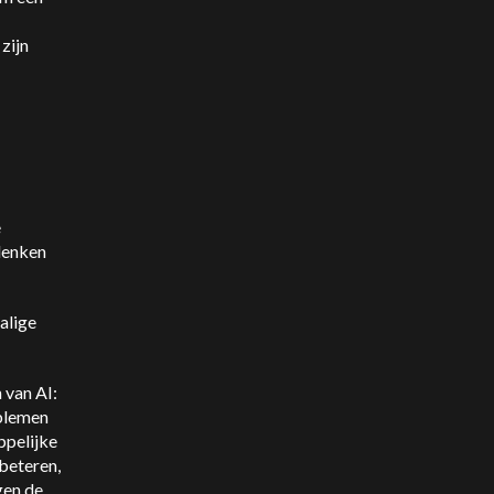
zijn
e
 denken
alige
 van AI:
oblemen
ppelijke
beteren,
gen de