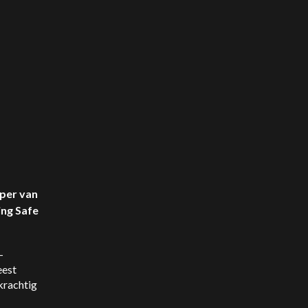
per van
ing Safe
-
eest
krachtig