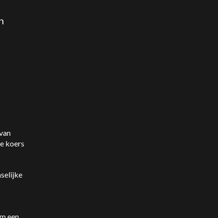
n
 van
de koers
selijke
om een