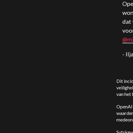
Ope
won
dat
voo
@mi
- Il
Dit inci
veilighe
van het 
OpenAI'
waarden
medeonde
Sutskeve