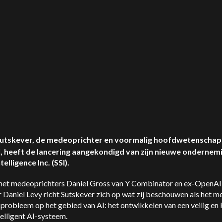
Sutskever, de medeoprichter en voormalig hoofdwetenschap
 heeft de lancering aangekondigd van zijn nieuwe ondernem
elligence Inc. (SSI).
et medeoprichters Daniel Gross van Y Combinator en ex-OpenAI
 Daniel Levy richt Sutskever zich op wat zij beschouwen als het m
 probleem op het gebied van AI: het ontwikkelen van een veilig en 
elligent AI-systeem.