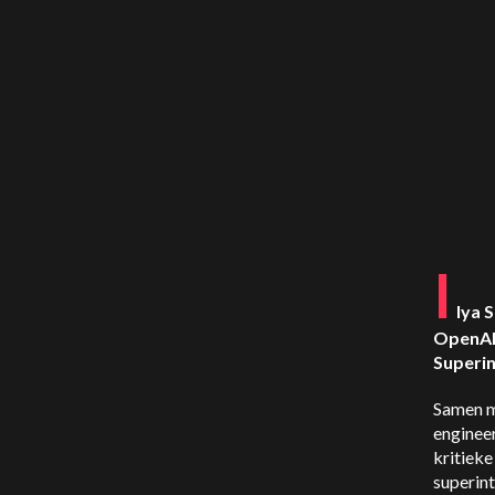
I
lya 
OpenAI,
Superint
Samen m
engineer
kritieke
superint