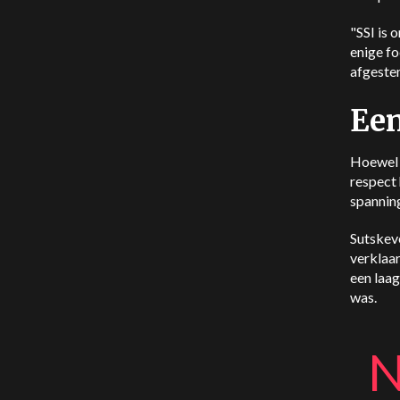
"SSI is 
enige fo
afgestem
Een
Hoewel 
respect
spannin
Sutskeve
verklaar
een laa
was.