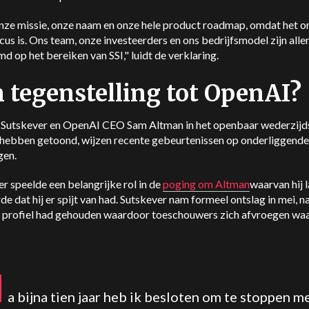
onze missie, onze naam en onze hele product roadmap, omdat het o
cus is. Ons team, onze investeerders en ons bedrijfsmodel zijn all
d op het bereiken van SSI," luidt de verklaring.
 tegenstelling tot OpenAI?
Sutskever en OpenAI CEO Sam Altman in het openbaar wederzijd
 hebben getoond, wijzen recente gebeurtenissen op onderliggende
gen.
r speelde een belangrijke rol in de
poging om
Altman
waarvan hij l
de dat hij er spijt van had. Sutskever nam formeel ontslag in mei, na
g profiel had gehouden waardoor toeschouwers zich afvroegen waar
N
a bijna tien jaar heb ik besloten om te stoppen m