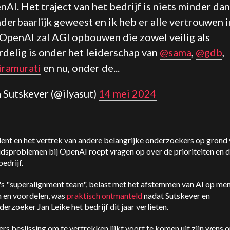
nAI
. Het traject van het bedrijf is niets minder dan
derbaarlijk geweest en ik heb er alle vertrouwen i
OpenAI
zal AGI opbouwen die zowel veilig als
rdelig is onder het leiderschap van
@sama
,
@gdb
,
ramurati
en nu, onder de...
ja Sutskever (@ilyasut)
14 mei 2024
dent en het vertrek van andere belangrijke onderzoekers op grond
idsproblemen bij OpenAI roept vragen op over de prioriteiten en 
bedrijf.
s "superalignment team", belast met het afstemmen van AI op men
 en voordelen, was
praktisch ontmanteld
nadat Sutskever en
rzoeker Jan Leike het bedrijf dit jaar verlieten.
rs beslissing om te vertrekken lijkt voort te komen uit zijn wens 