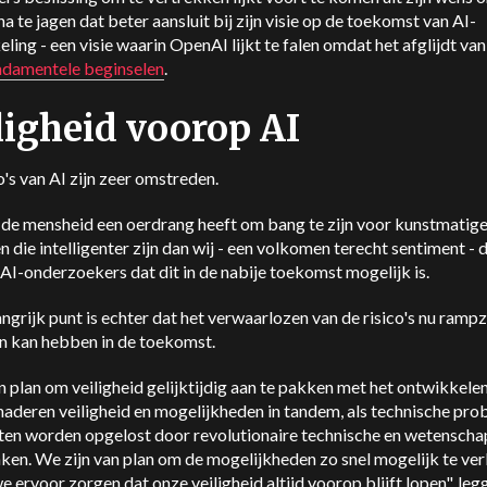
na te jagen dat beter aansluit bij zijn visie op de toekomst van AI-
ling - een visie waarin OpenAI lijkt te falen omdat het afglijdt van 
ndamentele beginselen
.
ligheid voorop AI
o's van AI zijn zeer omstreden.
de mensheid een oerdrang heeft om bang te zijn voor kunstmatig
 die intelligenter zijn dan wij - een volkomen terecht sentiment -
e AI-onderzoekers dat dit in de nabije toekomst mogelijk is.
ngrijk punt is echter dat het verwaarlozen van de risico's nu rampz
n kan hebben in de toekomst.
an plan om veiligheid gelijktijdig aan te pakken met het ontwikkelen
aderen veiligheid en mogelijkheden in tandem, als technische pr
ten worden opgelost door revolutionaire technische en wetenscha
en. We zijn van plan om de mogelijkheden zo snel mogelijk te ver
we ervoor zorgen dat onze veiligheid altijd voorop blijft lopen", leg