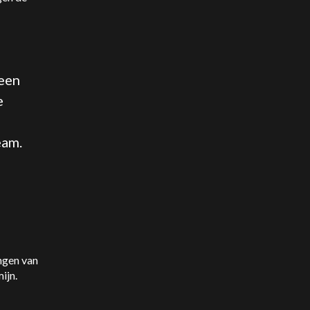
 een
e
eam.
ingen van
ijn.