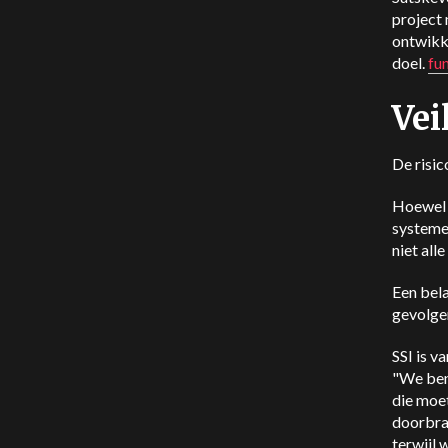
project 
ontwikke
doel.
fu
Vei
De risic
Hoewel 
systemen
niet all
Een bela
gevolge
SSI is v
"We ben
die moe
doorbrak
terwijl 