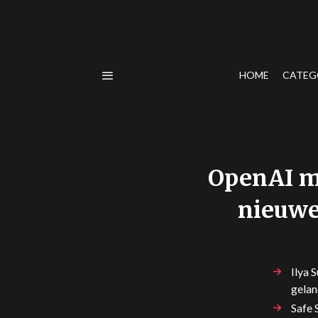
HOME
CATEG
OpenAI me
nieuwe 
Ilya 
gelan
Safe 