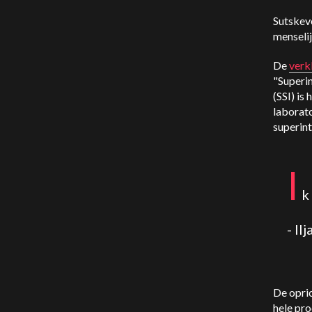
Sutskeve
menselij
De
verk
"Superin
(SSI) is
laborato
superint
I
k
- Il
De opric
hele pr