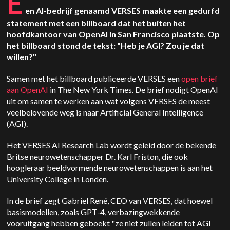
E
en AI-bedrijf genaamd VERSES maakte een gedurfd
statement met een billboard dat het buiten het
hoofdkantoor van OpenAI in San Francisco plaatste. Op
het billboard stond de tekst: "Heb je AGI? Zou je dat
willen?"
Samen met het billboard publiceerde VERSES een
open brief
aan OpenAI
in The New York Times. De brief nodigt OpenAI
uit om samen te werken aan wat volgens VERSES de meest
veelbelovende weg is naar Artificial General Intelligence
(AGI).
Het VERSES AI Research Lab wordt geleid door de bekende
Britse neurowetenschapper Dr. Karl Friston, die ook
hoogleraar beeldvormende neurowetenschappen is aan het
University College in Londen.
In de brief zegt Gabriel René, CEO van VERSES, dat hoewel
basismodellen, zoals GPT-4, verbazingwekkende
vooruitgang hebben geboekt "ze niet zullen leiden tot AGI