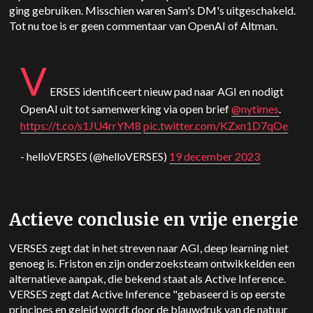
ging gebruiken. Misschien waren Sam's DM's uitgeschakeld.
Tot nu toe is er geen commentaar van OpenAI of Altman.
V
ERSES identificeert nieuw pad naar AGI en nodigt
OpenAI uit tot samenwerking via open brief
@nytimes
.
https://t.co/s1JU4rrYM8
pic.twitter.com/KZxn1D7qOe
- helloVERSES (@helloVERSES)
19 december 2023
Actieve conclusie en vrije energie
VERSES zegt dat in het streven naar AGI, deep learning niet
genoeg is. Friston en zijn onderzoeksteam ontwikkelden een
alternatieve aanpak, die bekend staat als Active Inference.
VERSES zegt dat Active Inference "gebaseerd is op eerste
principes en geleid wordt door de blauwdruk van de natuur