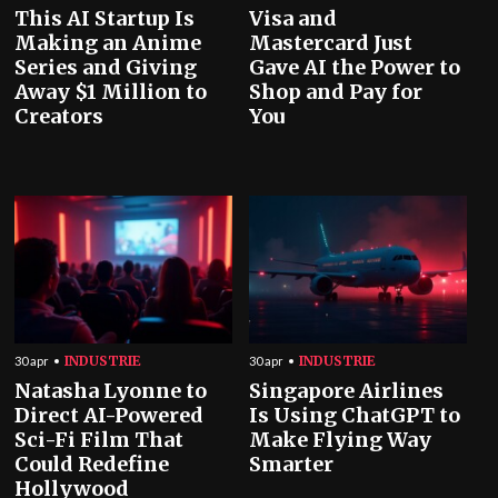
This AI Startup Is
Visa and
Making an Anime
Mastercard Just
Series and Giving
Gave AI the Power to
Away $1 Million to
Shop and Pay for
Creators
You
INDUSTRIE
INDUSTRIE
30 apr
30 apr
Natasha Lyonne to
Singapore Airlines
Direct AI-Powered
Is Using ChatGPT to
Sci-Fi Film That
Make Flying Way
Could Redefine
Smarter
Hollywood