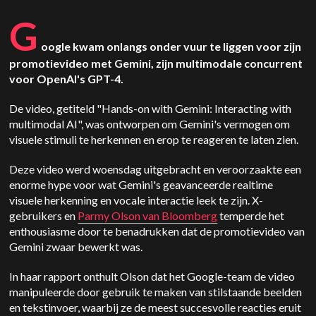
G
oogle kwam onlangs onder vuur te liggen voor zijn
promotievideo met Gemini, zijn multimodale concurrent
voor OpenAI's GPT-4.
De video, getiteld "Hands-on with Gemini: Interacting with
multimodal AI", was ontworpen om Gemini's vermogen om
visuele stimuli te herkennen en erop te reageren te laten zien.
Deze video werd woensdag uitgebracht en veroorzaakte een
enorme hype voor wat Gemini's geavanceerde realtime
visuele herkenning en vocale interactie leek te zijn. X-
gebruikers en
Parmy Olson van Bloomberg
temperde het
enthousiasme door te benadrukken dat de promotievideo van
Gemini zwaar bewerkt was.
In haar rapport onthult Olson dat het Google-team de video
manipuleerde door gebruik te maken van stilstaande beelden
en tekstinvoer, waarbij ze de meest succesvolle reacties eruit