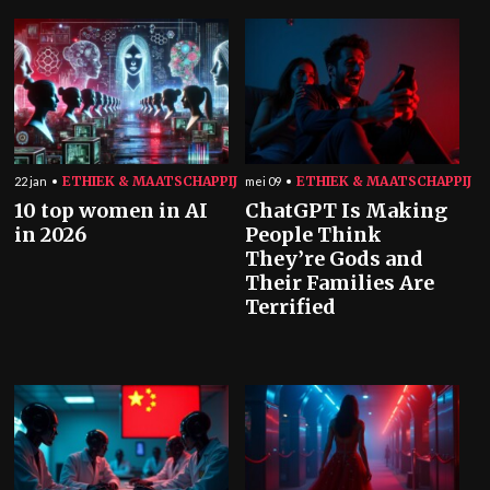
ETHIEK & MAATSCHAPPIJ
ETHIEK & MAATSCHAPPIJ
22 jan
mei 09
10 top women in AI
ChatGPT Is Making
in 2026
People Think
They’re Gods and
Their Families Are
Terrified