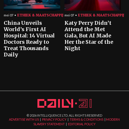
ETHIEK & MAATSCHAPPIJ
ETHIEK & MAATSCHAPPIJ
mei 07
mei 07
China Unveils
Katy Perry Didn’t
World’s First AI
Attend the Met
Hospital: 14 Virtual
Gala, But AI Made
Doctors Ready to
Her the Star of the
Treat Thousands
Night
Daily
©
2026
INTELLIQUENCE LTD. ALL RIGHTS RESERVED
ADVERTISE WITH US
|
PRIVACY POLICY
|
TERMS & CONDITIONS
|
MODERN
SLAVERY STATEMENT
|
EDITORIAL POLICY