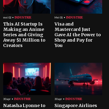
INDUSTRIE
INDUSTRIE
mei 02
Mei 01
This AI Startup Is
Visa and
Making an Anime
Mastercard Just
Series and Giving
Gave AI the Power to
Away $1 Million to
Shop and Pay for
Creators
You
INDUSTRIE
INDUSTRIE
30 apr
30 apr
Natasha Lyonne to
Singapore Airlines