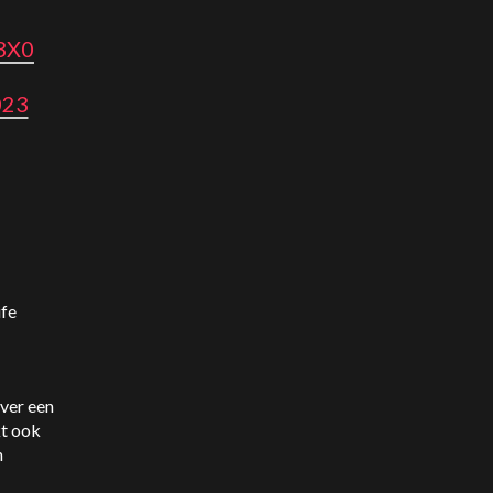
83X0
023
ife
ver een
kt ook
n