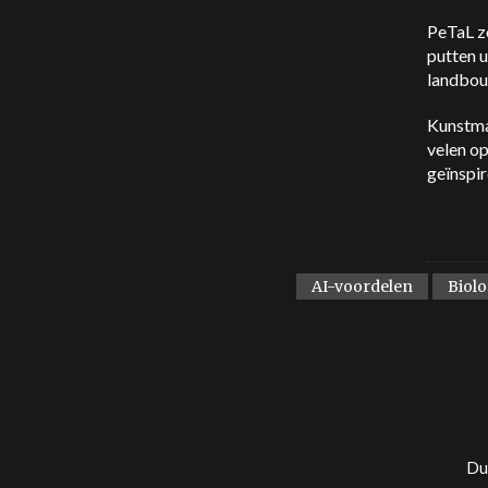
PeTaL z
putten u
landbou
Kunstmat
velen o
geïnspir
AI-voordelen
Biolo
Dui