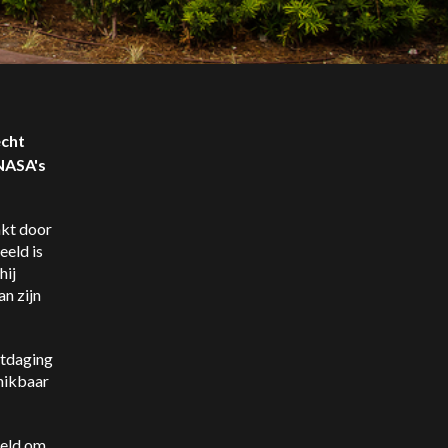
echt
 NASA's
akt door
eeld is
hij
an zijn
itdaging
chikbaar
keld om