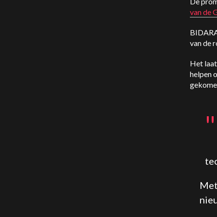
De promp
van de 
BIDARA 
van de r
Het laa
helpen 
gekome
"
te
Met
nie