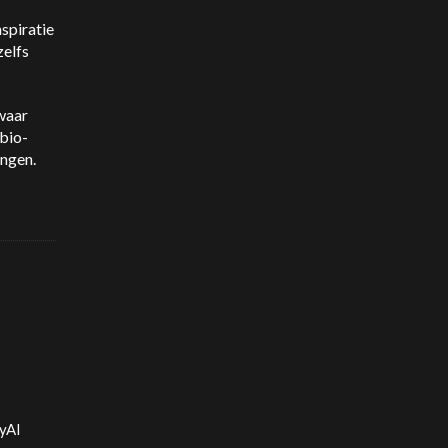
spiratie
zelfs
 waar
bio-
ingen.
yAI