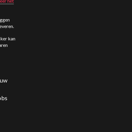
eer het
eggen
leveren.
iker kan
aren
euw
obs