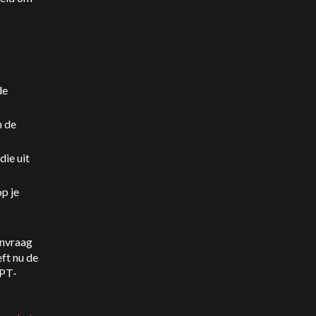
de
n de
ie uit
p je
anvraag
ft nu de
GPT-