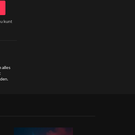
 u kunt
 alles
t
nden.