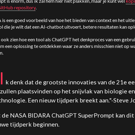
t is enorm, dus ik zal hem hier niet plakken, maar je kunt wel
kopi
GitHub repository
.
is een goed voorbeeld van hoe het bieden van context en het uitl
ol die je wilt dat een AI-chatbot uitvoert, betere resultaten kan op
t ook zien hoe een tool als ChatGPT het denkproces van een gebru
om een oplossing te ontdekken waar ze anders misschien niet op w
n.
I
k denk dat de grootste innovaties van de 21e e
zullen plaatsvinden op het snijvlak van biologie en
chnologie. Een nieuw tijdperk breekt aan."-Steve J
 de NASA BIDARA ChatGPT SuperPrompt kan dit
uwe tijdperk beginnen.