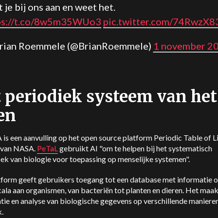
t je bij ons aan en weet het.
ps://t.co/8w5m35WUo3
pic.twitter.com/74RwzX
Brian Roemmele (@BrianRoemmele)
1 november 2
 periodiek systeem van het
en
s een aanvulling op het open source platform Periodic Table of L
 van NASA.
PeTaL
gebruikt AI "om te helpen bij het systematisch
ek van biologie voor toepassing op menselijke systemen".
tform geeft gebruikers toegang tot een database met informatie o
ala aan organismen, van bacteriën tot planten en dieren. Het maa
atie en analyse van biologische gegevens op verschillende maniere
.