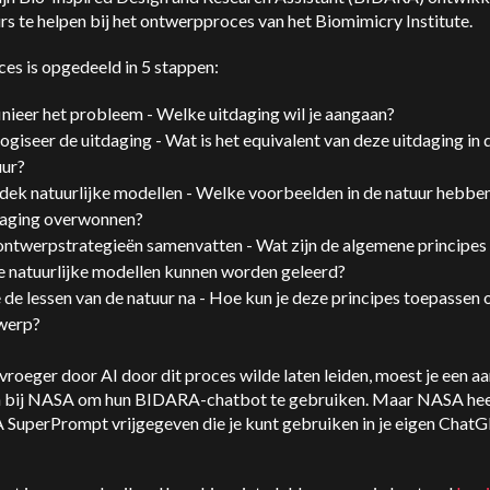
rs te helpen bij het ontwerpproces van het Biomimicry Institute.
es is opgedeeld in 5 stappen:
nieer het probleem - Welke uitdaging wil je aangaan?
ogiseer de uitdaging - Wat is het equivalent van deze uitdaging in 
uur?
dek natuurlijke modellen - Welke voorbeelden in de natuur hebbe
daging overwonnen?
ntwerpstrategieën samenvatten - Wat zijn de algemene principes d
e natuurlijke modellen kunnen worden geleerd?
de lessen van de natuur na - Hoe kun je deze principes toepassen o
werp?
e vroeger door AI door dit proces wilde laten leiden, moest je een a
n bij NASA om hun BIDARA-chatbot te gebruiken. Maar NASA hee
SuperPrompt vrijgegeven die je kunt gebruiken in je eigen Chat