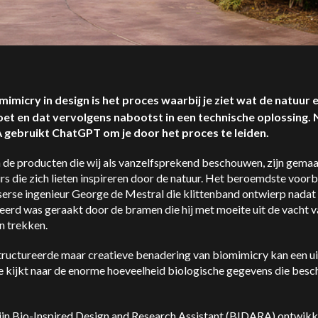
mimicry in design is het proces waarbij je ziet wat de natuur 
et en dat vervolgens nabootst in een technische oplossing.
gebruikt ChatGPT om je door het proces te leiden.
n de producten die wij als vanzelfsprekend beschouwen, zijn gema
rs die zich lieten inspireren door de natuur. Het beroemdste voorb
erse ingenieur George de Mestral die klittenband ontwierp nadat 
eerd was geraakt door de bramen die hij met moeite uit de vacht v
n trekken.
tructureerde maar creatieve benadering van biomimicry kan een u
 je kijkt naar de enorme hoeveelheid biologische gegevens die bes
ijn Bio-Inspired Design and Research Assistant (BIDARA) ontwik