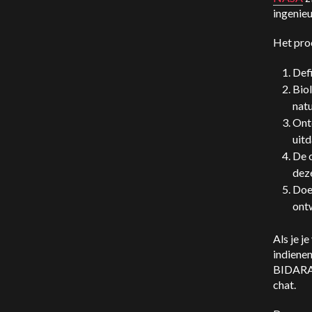
ingenieu
Het proc
Defi
Biol
nat
Ont
uit
De o
dez
Doe 
ont
Als je j
indiene
BIDARA 
chat.