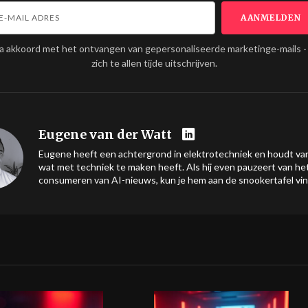
ga akkoord met het ontvangen van gepersonaliseerde marketinge-mails -
zich te allen tijde uitschrijven.
Eugene van der Watt
Eugene heeft een achtergrond in elektrotechniek en houdt van
wat met techniek te maken heeft. Als hij even pauzeert van he
consumeren van AI-nieuws, kun je hem aan de snookertafel vi