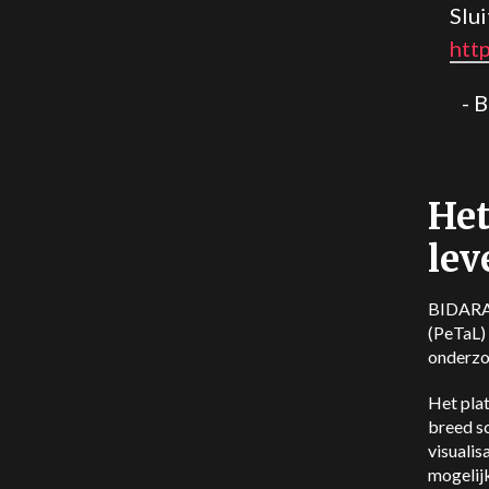
Slui
htt
- 
Het
lev
BIDARA i
(PeTaL)
onderzo
Het pla
breed sc
visualis
mogelijk