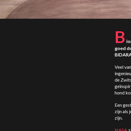
B
io
goed do
BIDARA 
Veel va
ingenieu
de Zwits
geïnspir
hond ko
Een ges
zijn als
zijn.
NASA
z