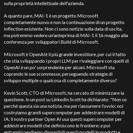
sulla proprietà intellettuale dell'azienda.
A quanto pare, MAI-1 è un progetto Microsoft
completamente nuovo e non la continuazione di un progetto
Inflection esistente. Non ci sono notizie sulla data di uscita,
ma potremmo vedere un'anteprima di MAI-1 il 16 maggio alla
conferenza per sviluppatori Build di Microsoft.
Microsoft è
OpenAI
è il più grande investitore, per cui il fatto
che stia sviluppando i propri LLM per rivaleggiare con quelli di
OpenAI
è un po' sorprendente per alcuni. Microsoft sta
coprendo le sue scommesse, perseguendo strategie di
sviluppo multiple o qualcosa di completamente diverso?
Kevin Scott, CTO di Microsoft, ha cercato di minimizzare la
questione. In un post su LinkedIn Scott ha dichiarato: "Non so
perché questa sia una notizia, ma per riassumere l'ovvio: noi
costruiamo grandi supercomputer per addestrare modelli di
IA; il nostro partner Open AI usa questi supercomputer per
addestrare modelli che definiscono le frontiere; e poi
entrambi rendiamo disponibili questi modelli in prodotti e