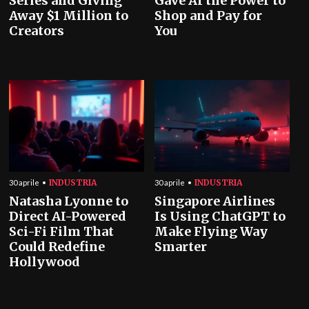
Series and Giving
Gave AI the Power to
Away $1 Million to
Shop and Pay for
Creators
You
INDUSTRIA
INDUSTRIA
30 aprile
30 aprile
Natasha Lyonne to
Singapore Airlines
Direct AI-Powered
Is Using ChatGPT to
Sci-Fi Film That
Make Flying Way
Could Redefine
Smarter
Hollywood