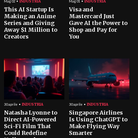
INDUSTRIA
INDUSTRIA
Mag 02
Mag 01
This AI Startup Is
Visa and
Making an Anime
Mastercard Just
Series and Giving
Gave AI the Power to
Away $1 Million to
Shop and Pay for
Creators
You
INDUSTRIA
INDUSTRIA
30 aprile
30 aprile
Natasha Lyonne to
Singapore Airlines
Direct AI-Powered
Is Using ChatGPT to
Sci-Fi Film That
Make Flying Way
Could Redefine
Smarter