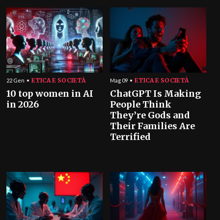
ETICA E SOCIETÀ
ETICA E SOCIETÀ
22 Gen
Mag 09
10 top women in AI
ChatGPT Is Making
in 2026
People Think
They’re Gods and
Their Families Are
Terrified