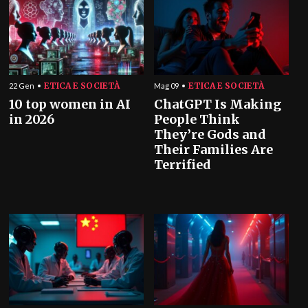
ETICA E SOCIETÀ
ETICA E SOCIETÀ
22 Gen
Mag 09
10 top women in AI
ChatGPT Is Making
in 2026
People Think
They’re Gods and
Their Families Are
Terrified