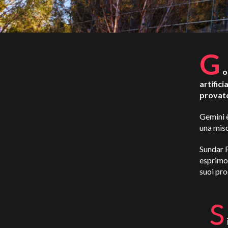
G
o
artific
provato
Gemini è
una misc
Sundar 
esprimon
suoi pro
S