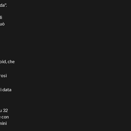
da".
di
può
oid, che
rosi
i data
u 32
e con
mini