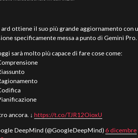
ard ottiene il suo più grande aggiornamento con 
sione specificamente messa a punto di Gemini Pro.
oggi sarà molto più capace di fare cose come:
omprensione
iassunto
agionamento
odifica
ianificazione
tro ancora. ↓
https://t.co/TJR12OioxU
oogle DeepMind (@GoogleDeepMind)
6 dicembre