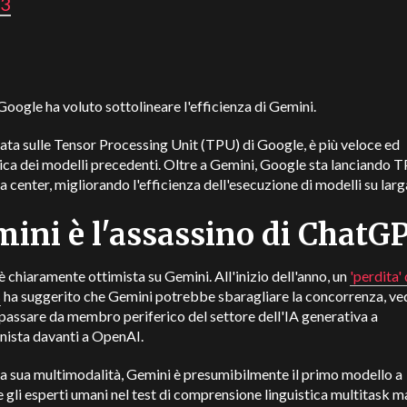
3
 Google ha voluto sottolineare l'efficienza di Gemini.
ta sulle Tensor Processing Unit (TPU) di Google, è più veloce ed
ca dei modelli precedenti. Oltre a Gemini, Google sta lanciando 
ta center, migliorando l'efficienza dell'esecuzione di modelli su larg
ini è l'assassino di ChatG
 chiaramente ottimista su Gemini. All'inizio dell'anno, un
'perdita'
s
ha suggerito che Gemini potrebbe sbaragliare la concorrenza, v
assare da membro periferico del settore dell'IA generativa a
nista davanti a OpenAI.
la sua multimodalità, Gemini è presumibilmente il primo modello a
 gli esperti umani nel test di comprensione linguistica multitask m