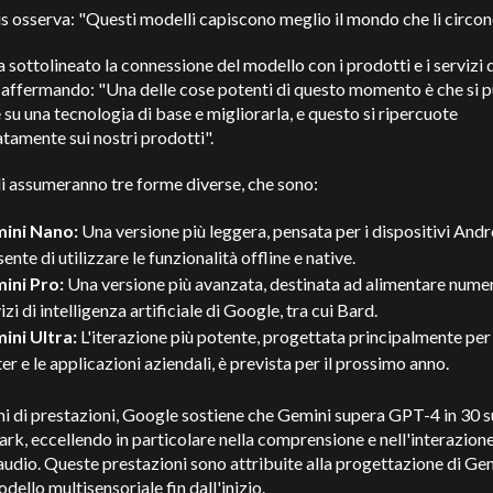
 osserva: "Questi modelli capiscono meglio il mondo che li circon
a sottolineato la connessione del modello con i prodotti e i servizi 
 affermando: "Una delle cose potenti di questo momento è che si 
 su una tecnologia di base e migliorarla, e questo si ripercuote
amente sui nostri prodotti".
i assumeranno tre forme diverse, che sono:
ini Nano:
Una versione più leggera, pensata per i dispositivi Andr
ente di utilizzare le funzionalità offline e native.
ini Pro:
Una versione più avanzata, destinata ad alimentare nume
izi di intelligenza artificiale di Google, tra cui Bard.
ini Ultra:
L'iterazione più potente, progettata principalmente per 
er e le applicazioni aziendali, è prevista per il prossimo anno.
ni di prestazioni, Google sostiene che Gemini supera GPT-4 in 30 s
k, eccellendo in particolare nella comprensione e nell'interazion
audio. Queste prestazioni sono attribuite alla progettazione di Ge
ello multisensoriale fin dall'inizio.