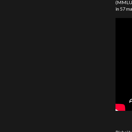
(MMLU), 
in 57 ma