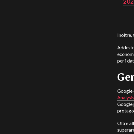
202
Inoltre,
Addestra
economi
per i da
Gem
Google è
Analysi
Google p
protago
Oltre al
superare