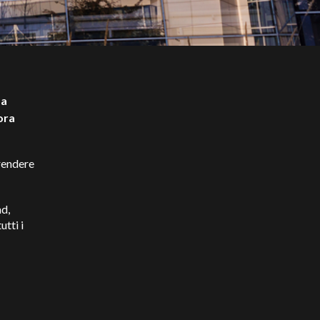
za
ora
rendere
d,
tti i