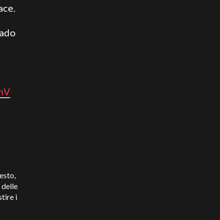
ace.
rado
zmV
esto,
 delle
tire i