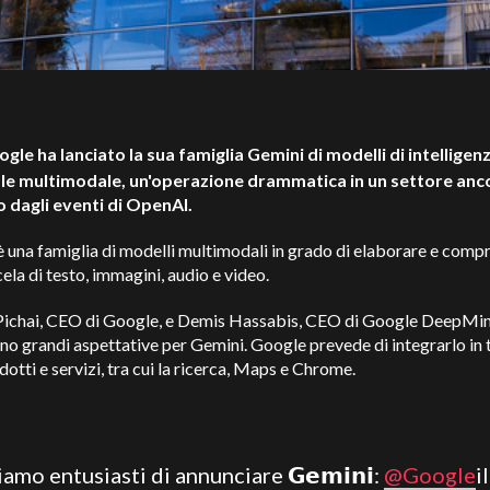
ogle ha lanciato la sua famiglia Gemini di modelli di intelligen
iale multimodale, un'operazione drammatica in un settore anc
 dagli eventi di OpenAI.
 una famiglia di modelli multimodali in grado di elaborare e comp
ela di testo, immagini, audio e video.
Pichai, CEO di Google, e Demis Hassabis, CEO di Google DeepMin
o grandi aspettative per Gemini. Google prevede di integrarlo in tu
dotti e servizi, tra cui la ricerca, Maps e Chrome.
iamo entusiasti di annunciare 𝗚𝗲𝗺𝗶𝗻𝗶:
@Google
il