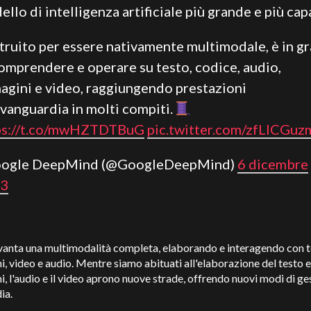
llo di intelligenza artificiale più grande e più cap
truito per essere nativamente multimodale, è in g
comprendere e operare su testo, codice, audio,
agini e video, raggiungendo prestazioni
avanguardia in molti compiti.
ps://t.co/mwHZTDTBuG
pic.twitter.com/zfLlCGu
oogle DeepMind (@GoogleDeepMind)
6 dicembre
3
vanta una multimodalità completa, elaborando e interagendo con t
, video e audio. Mentre siamo abituati all'elaborazione del testo e
, l'audio e il video aprono nuove strade, offrendo nuovi modi di ges
ia.