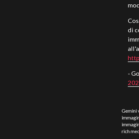
mode
Cos
di 
imm
all'
htt
- G
202
Gemini 
immagini
immagini
rich med