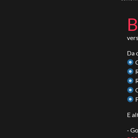
B
ver
Da 
C
R
R
C
P
E al
- G