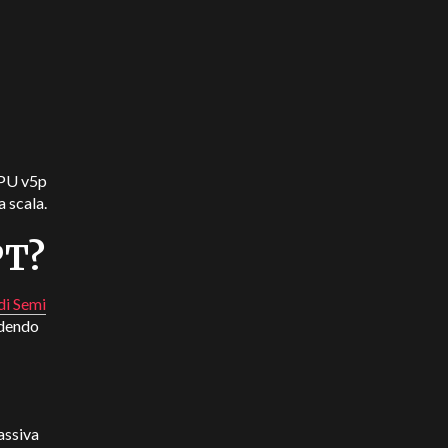
TPU v5p
a scala.
PT?
 di Semi
edendo
assiva