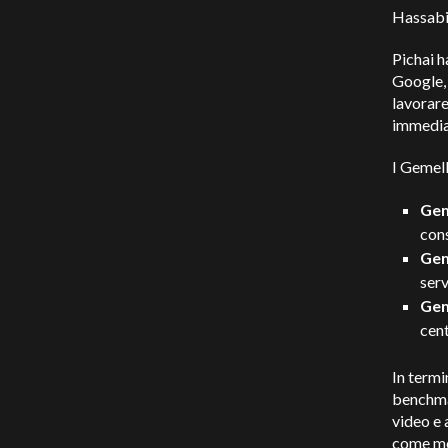
Hassabis
Pichai h
Google,
lavorare
immediat
I Gemell
Gem
cons
Gem
serv
Gem
cent
In termi
benchmar
video e 
come mod