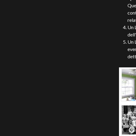
Que
con
rela
Un 
del
Un L
even
dett