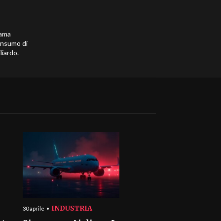
 ama
onsumo di
liardo.
INDUSTRIA
30 aprile