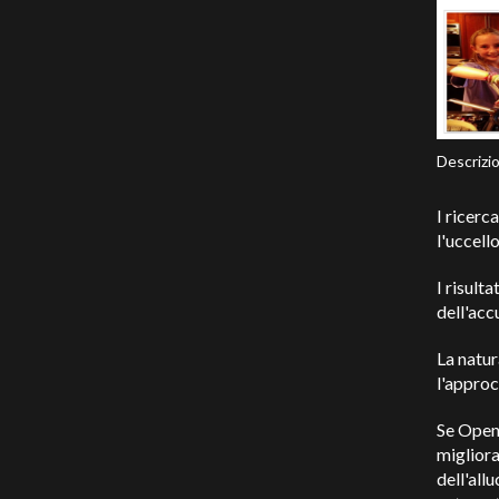
Descrizio
I ricerc
l'uccello
I risult
dell'ac
La natur
l'appro
Se Open
migliora
dell'all