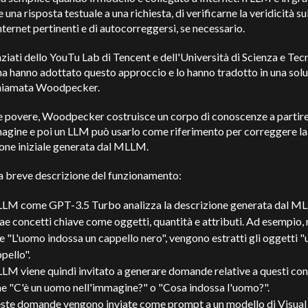
 una risposta testuale a una richiesta, di verificarne la veridicità su
Internet pertinenti e di autocorreggersi, se necessario.
nziati dello YouTu Lab di Tencent e dell'Università di Scienza e Tec
na hanno adottato questo approccio e lo hanno tradotto in una sol
chiamata Woodpecker.
le povere, Woodpecker costruisce un corpo di conoscenze a partir
agine e poi un LLM può usarlo come riferimento per correggere la
one iniziale generata dal MLLM.
a breve descrizione del funzionamento:
LLM come GPT-3.5 Turbo analizza la descrizione generata dal M
ae concetti chiave come oggetti, quantità e attributi. Ad esempio, 
e "L'uomo indossa un cappello nero", vengono estratti gli oggetti 
pello".
LM viene quindi invitato a generare domande relative a questi con
e "C'è un uomo nell'immagine?" o "Cosa indossa l'uomo?".
ste domande vengono inviate come prompt a un modello di Visual