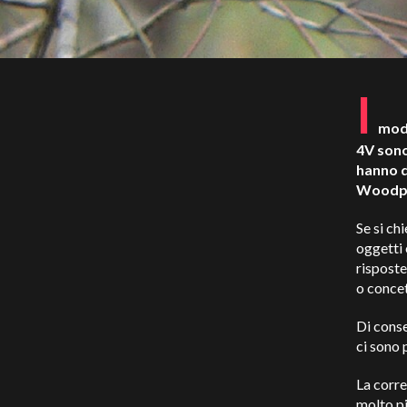
I
mode
4V sono
hanno d
Woodpec
Se si ch
oggetti 
risposte
o conce
Di cons
ci sono 
La corre
molto pi