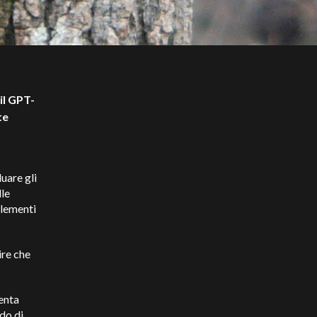
il GPT-
te
duare gli
lle
 elementi
ire che
venta
do di