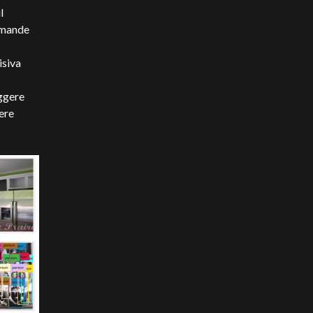
l
omande
isiva
ggere
ere