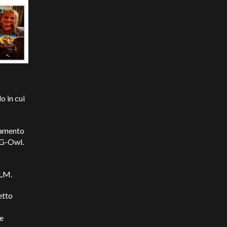
o in cui
ramento
UG-Owl.
LLM.
etto
e