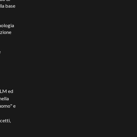
lla base
nologia
uzione
e
LLM ed
nella
"uomo" e
cetti,