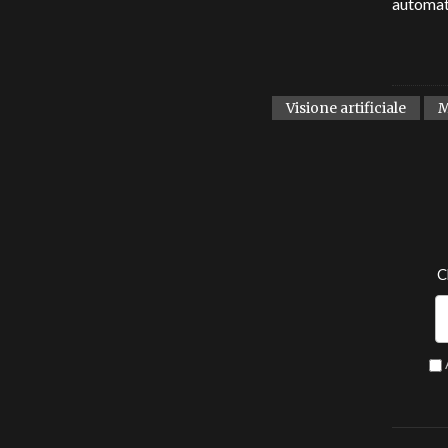
automati
Visione artificiale
C