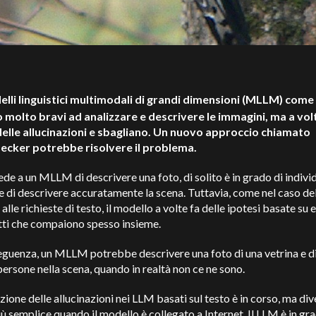
lli linguistici multimodali di grandi dimensioni (MLLM) come 
 molto bravi ad analizzare e descrivere le immagini, ma a vol
elle allucinazioni e sbagliano. Un nuovo approccio chiamato
ker potrebbe risolvere il problema.
iede a un MLLM di descrivere una foto, di solito è in grado di indivi
e di descrivere accuratamente la scena. Tuttavia, come nel caso de
 alle richieste di testo, il modello a volte fa delle ipotesi basate su
tti che compaiono spesso insieme.
eguenza, un MLLM potrebbe descrivere una foto di una vetrina e d
persone nella scena, quando in realtà non ce ne sono.
zione delle allucinazioni nei LLM basati sul testo è in corso, ma di
ù semplice quando il modello è collegato a Internet. Il LLM è in gra