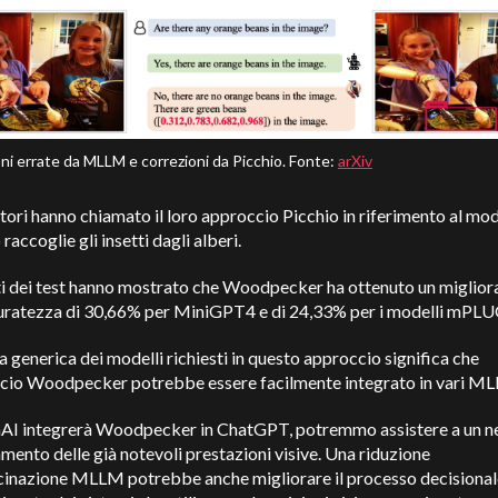
ni errate da MLLM e correzioni da Picchio. Fonte:
arXiv
atori hanno chiamato il loro approccio Picchio in riferimento al mod
 raccoglie gli insetti dagli alberi.
ati dei test hanno mostrato che Woodpecker ha ottenuto un miglio
curatezza di 30,66% per MiniGPT4 e di 24,33% per i modelli mPL
a generica dei modelli richiesti in questo approccio significa che
ccio Woodpecker potrebbe essere facilmente integrato in vari M
AI integrerà Woodpecker in ChatGPT, potremmo assistere a un n
mento delle già notevoli prestazioni visive. Una riduzione
ucinazione MLLM potrebbe anche migliorare il processo decisional