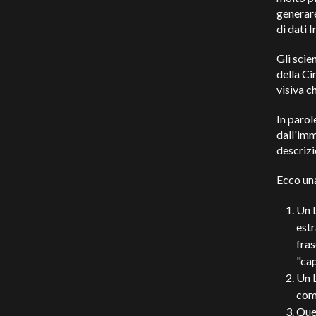
generare
di dati 
Gli scie
della Ci
visiva 
In paro
dall'imm
descrizi
Ecco un
Un 
estr
fras
"cap
Un L
com
Que