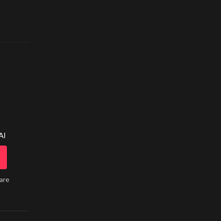
AI
lare