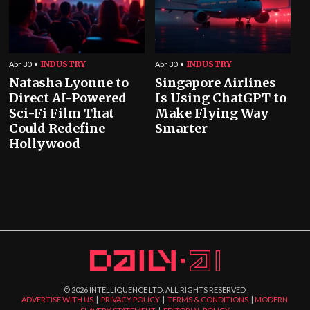
INDUSTRY
INDUSTRY
Abr 30
Abr 30
Natasha Lyonne to
Singapore Airlines
Direct AI-Powered
Is Using ChatGPT to
Sci-Fi Film That
Make Flying Way
Could Redefine
Smarter
Hollywood
©
2026
INTELLIQUENCE LTD. ALL RIGHTS RESERVED
ADVERTISE WITH US
|
PRIVACY POLICY
|
TERMS & CONDITIONS
|
MODERN