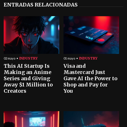
ENTRADAS RELACIONADAS
INDUSTRY
INDUSTRY
02 mayo
01 mayo
This AI Startup Is
Visa and
Making an Anime
Mastercard Just
Series and Giving
Gave AI the Power to
Away $1 Million to
Shop and Pay for
Creators
You