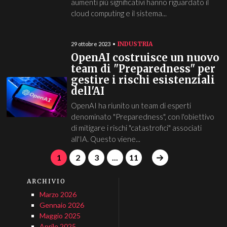
aumenti più significativi hanno riguardato il
cloud computing e il sistema...
INDUSTRIA
29 ottobre 2023
OpenAI costruisce un nuovo
team di "Preparedness" per
gestire i rischi esistenziali
dell'AI
OpenAI ha riunito un team di esperti
denominato "Preparedness", con l'obiettivo
di mitigare i rischi "catastrofici" associati
all'IA. Questo viene...
1
2
3
...
11
ARCHIVIO
Marzo 2026
Gennaio 2026
Maggio 2025
Aprile 2025