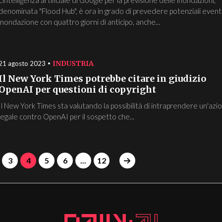
denominata "Flood Hub", è ora in grado di prevedere potenziali eventi
inondazione con quattro giorni di anticipo, anche...
INDUSTRIA
21 agosto 2023
Il New York Times potrebbe citare in giudizio
OpenAI per questioni di copyright
Il New York Times sta valutando la possibilità di intraprendere un'azi
legale contro OpenAI per il sospetto che...
3
4
5
6
...
12