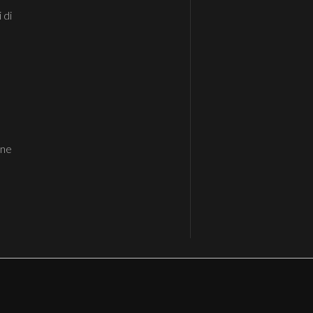
 di
one