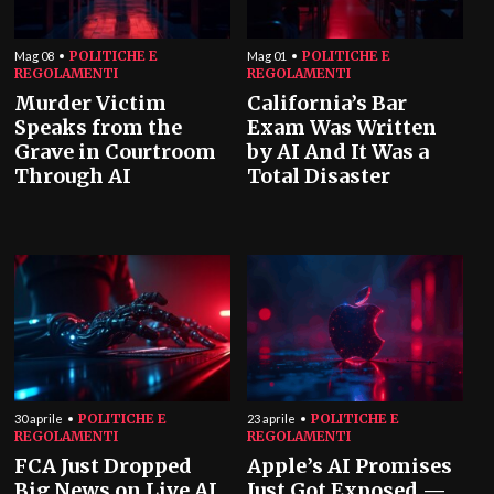
POLITICHE E
POLITICHE E
Mag 08
Mag 01
REGOLAMENTI
REGOLAMENTI
Murder Victim
California’s Bar
Speaks from the
Exam Was Written
Grave in Courtroom
by AI And It Was a
Through AI
Total Disaster
POLITICHE E
POLITICHE E
30 aprile
23 aprile
REGOLAMENTI
REGOLAMENTI
FCA Just Dropped
Apple’s AI Promises
Big News on Live AI
Just Got Exposed —