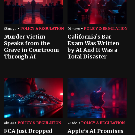
POLICY & REGULATION
POLICY & REGULATION
08 mayo
01 mayo
Murder Victim
California’s Bar
Speaks from the
Exam Was Written
Grave in Courtroom
by AI And It Was a
Through AI
Total Disaster
POLICY & REGULATION
POLICY & REGULATION
Abr 30
23 Abr
FCA Just Dropped
Apple’s AI Promises