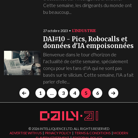
Cette semaine, les dirigeants du monde ont
bu beaucoup...
L'INDUSTRIE
27 octobre 2023
DAI#10 - Pics, Robocalls et
données d'IA empoisonnées
Bienvenue dans le tour d'horizon de
l'actualité de cette semaine, spécialement
conçu pour les fans d'IA qui ne sont pas
basés sur le silicium. Cette semaine, l'IA a fait
parler d'elle...
1
…
3
4
5
6
©
2026
INTELLIQUENCE LTD. ALL RIGHTS RESERVED
ADVERTISE WITH US
|
PRIVACY POLICY
|
TERMS & CONDITIONS
|
MODERN
SLAVERY STATEMENT
|
EDITORIAL POLICY