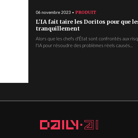
PRODUIT
06 novembre 2023
L'IA fait taire les Doritos pour que 
tranquillement
Alors que les chefs d'État sont confrontés aux risq
l'IA pour résoudre des problèmes réels causés...