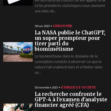
version bêta du chatbot de xAI appelé Grok
et les premières statistiques nous donnent
une idée de...
L'INDUSTRIE
03 nov. 2023
La NASA publie le ChatGPT,
un super prompteur pour
tirer parti du
biomimétisme
Le biomimétisme dans le domaine de la
conception consiste à observer ce que la
nature fait vraiment bien et à l'imiter dans
un...
ÉTHIQUE ET SOCIÉTÉ
02 novembre 2023
La recherche confronte le
GPT-4 à l'examen d'analyste
financier agréé (CFA)