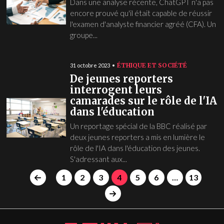
Dans une analyse récente, ChatGPT n'a pas
encore prouvé qu'il était capable de réussir
l'examen d'analyste financier agréé (CFA). Un
groupe...
ÉTHIQUE ET SOCIÉTÉ
31 octobre 2023
De jeunes reporters
interrogent leurs
camarades sur le rôle de l'IA
dans l'éducation
Un reportage spécial de la BBC réalisé par
deux jeunes reporters a mis en lumière le
rôle de l'IA dans l'éducation des jeunes.
S'adressant aux...
1
2
3
4
5
6
…
13