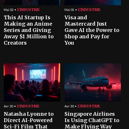
L'INDUSTRIE
L'INDUSTRIE
Mai 02
Mai 01
This AI Startup Is
Visa and
Making an Anime
Mastercard Just
Series and Giving
Gave AI the Power to
Away $1 Million to
Shop and Pay for
Creators
You
L'INDUSTRIE
L'INDUSTRIE
Avr 30
Avr 30
Natasha Lyonne to
Singapore Airlines
Direct AI-Powered
Is Using ChatGPT to
Sci-Fi Film That
Make Flying Way