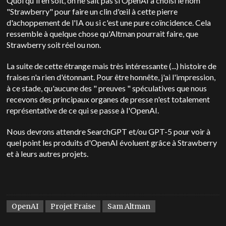
Quoi qu'il en soit, on ne sait pas si OpenAI a choisi le nom
"Strawberry" pour faire un clin d'œil à cette pierre
d'achoppement de l'IA ou si c'est une pure coïncidence.
Cela
ressemble à quelque chose qu'Altman pourrait faire, que
Strawberry soit réel ou non.
La suite de cette étrange mais très intéressante (...) histoire de
fraises n'a rien d'étonnant. Pour être honnête, j'ai l'impression,
à ce stade, qu'aucune des " preuves " spéculatives que nous
recevons des principaux organes de presse n'est totalement
représentative de ce qui se passe à l'OpenAI.
Nous devrons attendre SearchGPT et/ou GPT-5 pour voir à
quel point les produits d'OpenAI évoluent grâce à Strawberry
et à leurs autres projets.
OpenAI
Projet Fraise
Sam Altman