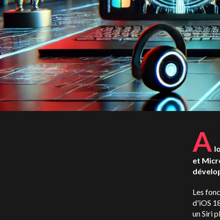
A
l
et Micr
dévelop
Les fonc
d'iOS 1
un Siri p