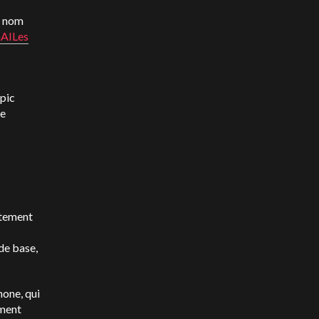
e nom
AI
Les
pic
de
itement
 de base,
hone, qui
ement