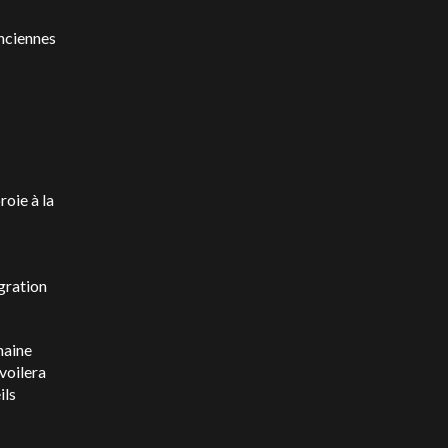
anciennes
oie à la
gration
haine
évoilera
ils