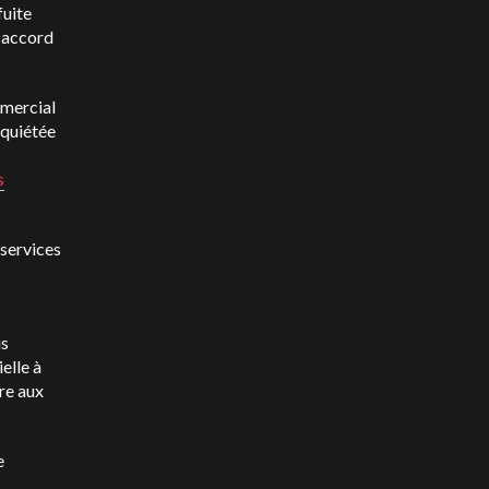
fuite
n accord
mmercial
nquiétée
s
 services
is
elle à
re aux
e