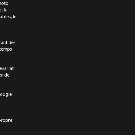
hoto
t la
bles, le
rant des
 temps
enariat
eu de
Google
 propre