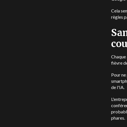
Cela sem
règles p
Sam
cou
Chaque a
fièvre de
Pour ne 
smartph
de l'IA.
L'entrep
confére
probable
phares.