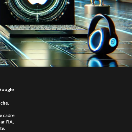
 Google
rche.
le cadre
r l'IA,
te.