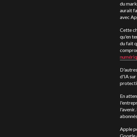
du marke
aurait f
avec App
Cette ch
qu'en te
du fait 
comprome
numériq
D'autres
d'IA sur
protecti
En atten
l'entrep
l'avenir.
abonnés
Apple po
Google o