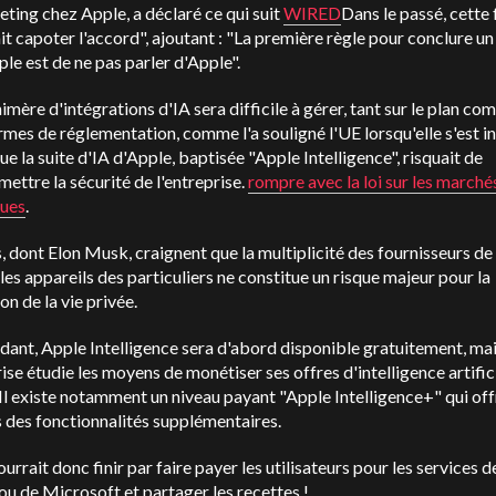
ting chez Apple, a déclaré ce qui suit
WIRED
Dans le passé, cette 
ait capoter l'accord", ajoutant : "La première règle pour conclure u
le est de ne pas parler d'Apple".
imère d'intégrations d'IA sera difficile à gérer, tant sur le plan co
rmes de réglementation, comme l'a souligné l'UE lorsqu'elle s'est i
que la suite d'IA d'Apple, baptisée "Apple Intelligence", risquait de
ttre la sécurité de l'entreprise.
rompre avec la loi sur les marché
ues
.
, dont Elon Musk, craignent que la multiplicité des fournisseurs de
 les appareils des particuliers ne constitue un risque majeur pour la
on de la vie privée.
dant, Apple Intelligence sera d'abord disponible gratuitement, ma
rise étudie les moyens de monétiser ses offres d'intelligence artifici
Il existe notamment un niveau payant "Apple Intelligence+" qui off
 des fonctionnalités supplémentaires.
urrait donc finir par faire payer les utilisateurs pour les services d
u de Microsoft et partager les recettes !