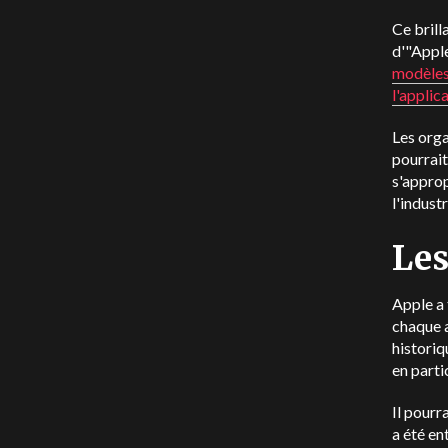
Ce brill
d'"Apple
modèles
l'appli
Les org
pourrait
s'approp
l'industr
Les
Apple a 
chaque a
historiq
en parti
Il pourr
a été e