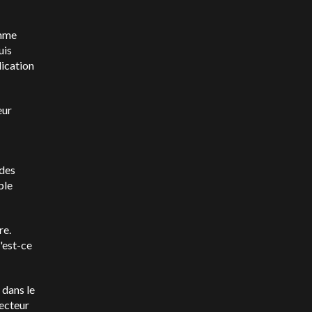
omme
uis
lication
eur
 des
ple
re.
'est-ce
 dans le
recteur