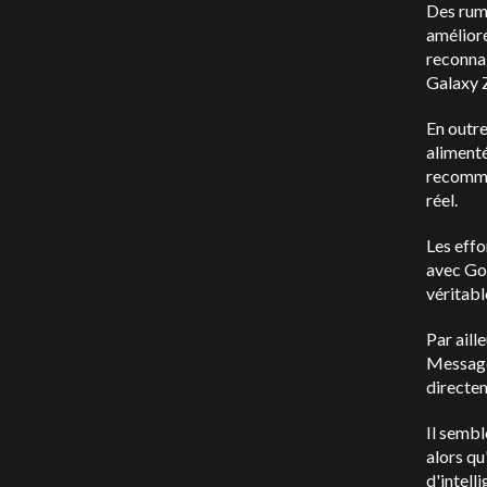
Des rum
amélioré
reconnai
Galaxy Z
En outre
alimenté
recomman
réel.
Les effo
avec Goo
véritabl
Par aill
Messages
directem
Il sembl
alors qu
d'intell