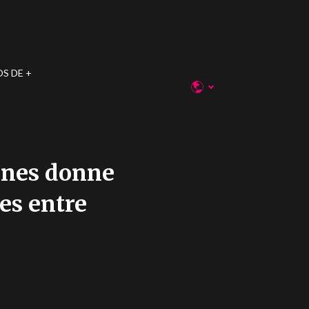
OS DE
hones donne
les entre