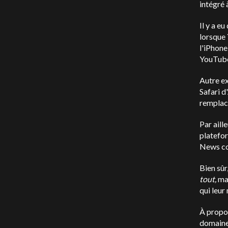
intégré 
Il y a e
lorsque 
l'iPhone
YouTube
Autre ex
Safari d
remplac
Par aill
platefo
News co
Bien sûr
tout,
ma
qui leur
À propos
domaine 