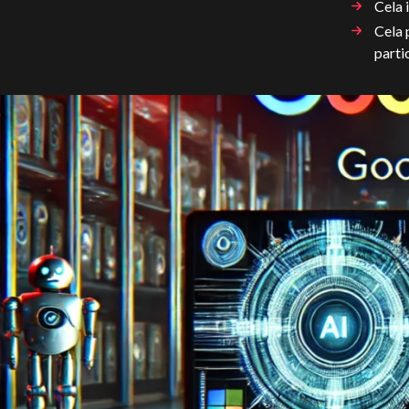
Cela 
Cela 
parti