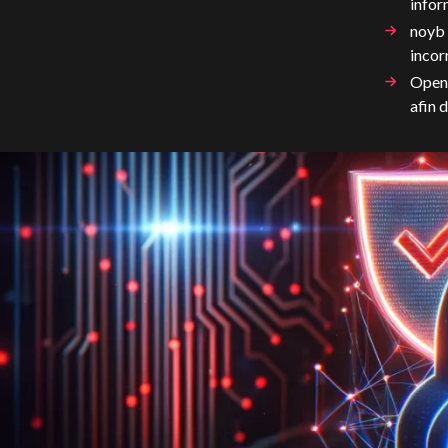
infor
noyb 
incor
OpenA
afin 