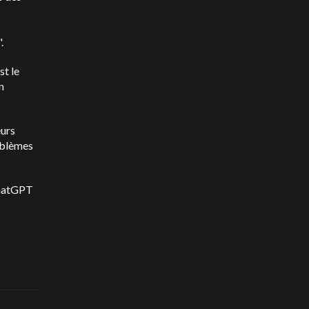
s
.
st le
n
eurs
oblèmes
hatGPT