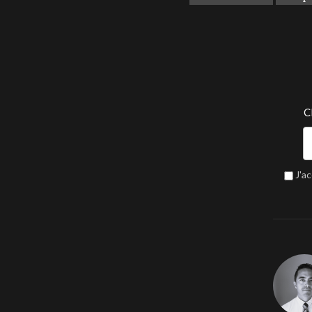
C
J'a