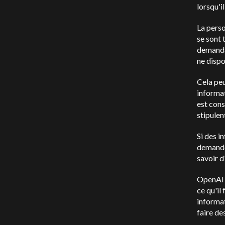
lorsqu'i
La pers
se sont 
demandai
ne dispo
Cela peu
informat
est con
stipulen
Si des i
demander
savoir d
OpenAI
ce qu'il 
informat
faire de