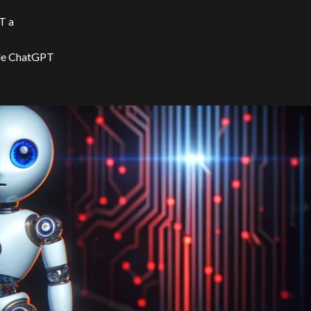
T a
s de ChatGPT