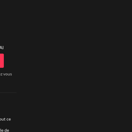
AI
ez vous
out ce
ble de