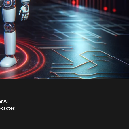
nAI
exactes