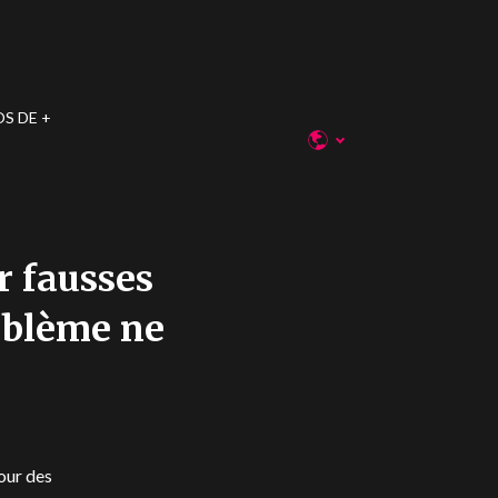
OS DE
r fausses
oblème ne
our des