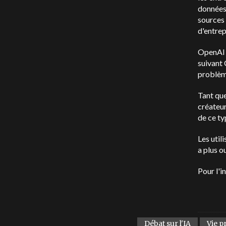
données 
sources 
d'entrep
OpenAI
suivant
problèm
Tant que
créateur
de ce ty
Les util
a plus o
Pour l'i
Débat sur l'IA
Vie p