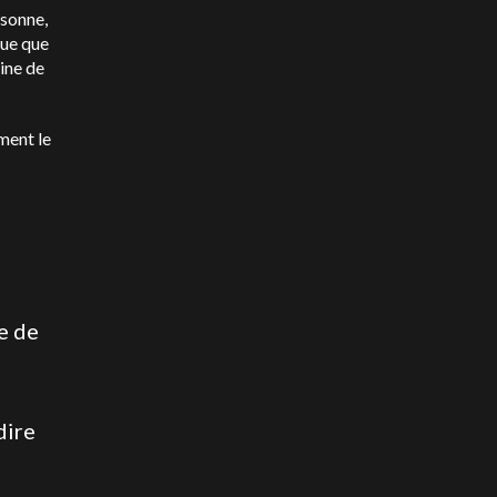
rsonne,
ue que
ine de
ment le
e de
dire