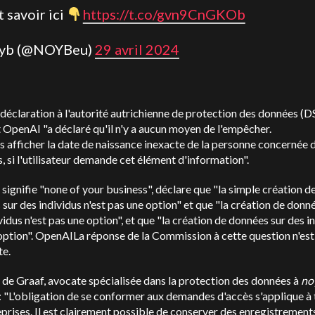
 savoir ici
https://t.co/gvn9CnGKOb
oyb (@NOYBeu)
29 avril 2024
déclaration à l'autorité autrichienne de protection des données (D
t
OpenAI
"a déclaré qu'il n'y a aucun moyen de l'empêcher.
s afficher la date de naissance inexacte de la personne concernée d
s, si l'utilisateur demande cet élément d'information".
 signifie "none of your business", déclare que "la simple création d
sur des individus n'est pas une option" et que "la création de donn
vidus n'est pas une option", et que "la création de données sur des i
option".
OpenAI
La réponse de la Commission à cette question n'est
te.
de Graaf, avocate spécialisée dans la protection des données à
no
: "L'obligation de se conformer aux demandes d'accès s'applique à
eprises. Il est clairement possible de conserver des enregistrement