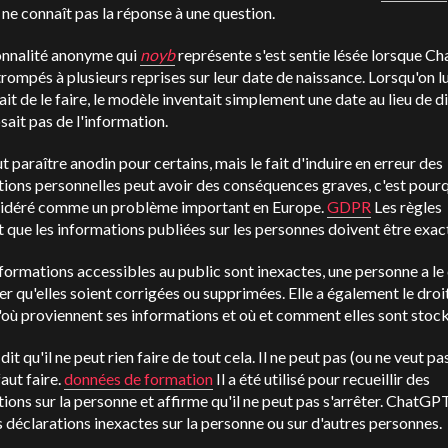
l ne connaît pas la réponse à une question.
onnalité anonyme qui
noyb
représente s'est sentie lésée lorsque
Ch
trompés à plusieurs reprises sur leur date de naissance. Lorsqu'on lu
t de le faire, le modèle inventait simplement une date au lieu de di
sait pas de l'information.
t paraître anodin pour certains, mais le fait d'induire en erreur des
ions personnelles peut avoir des conséquences graves, c'est pourq
sidéré comme un problème important en Europe.
GDPR
Les règles
t que les informations publiées sur les personnes doivent être exac
nformations accessibles au public sont inexactes, une personne a le 
 qu'elles soient corrigées ou supprimées. Elle a également le droi
'où proviennent ses informations et où et comment elles sont stoc
dit qu'il ne peut rien faire de tout cela. Il ne peut pas (ou ne veut pa
faut faire.
données de formation
Il a été utilisé pour recueillir des
ions sur la personne et affirme qu'il ne peut pas s'arrêter.
ChatGP
s déclarations inexactes sur la personne ou sur d'autres personnes.