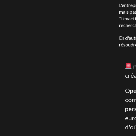
L'entrep
mais pas
"l'exact
recherch
En d'aut
résoudr
n
cré
Ope
corr
pers
eur
d'o