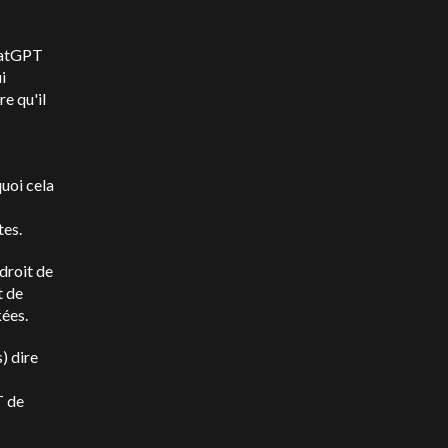
atGPT
i
re qu'il
uoi cela
tes.
droit de
t de
kées.
s) dire
T
de