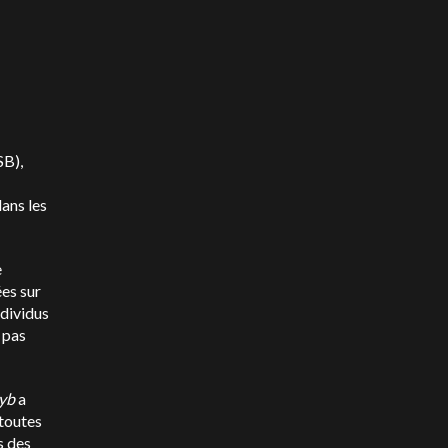
SB),
ans les
e
ées sur
ndividus
 pas
yb
a
 toutes
s des