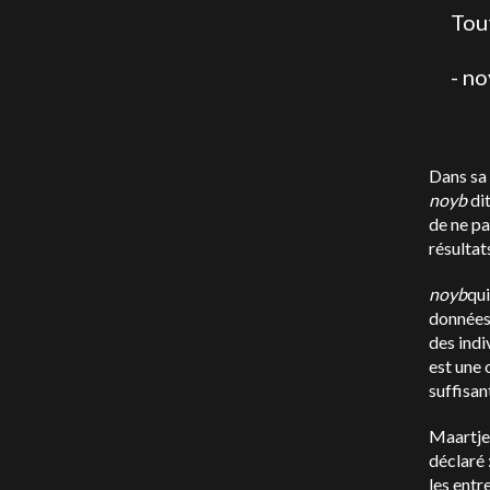
Tout
- n
Dans sa 
noyb
di
de ne pa
résultat
noyb
qui
données 
des indi
est une 
suffisan
Maartje 
déclaré 
les entr