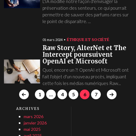
L'IA modifie notre façon d'envisager la
préservation des senteurs, ce qui pourrait
permettre de sauver des parfums rares sur
le point de disparaître. ...
ÉTHIQUE ET SOCIÉTÉ
01 mars 2024
Raw Story, AlterNet et The
Intercept poursuivent
OpenAI et Microsoft
Quoi, encore un ?! OpenAI et Microsoft ont
fait l'objet d'un nouveau procès, impliquant
cette fois les médias numériques Raw...
1
…
4
5
6
7
ARCHIVES
mars 2026
janvier 2026
mai 2025
avril 2025