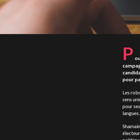
P
ou
campagn
candida
pour pa
Les robo
sens uni
pour ses
langues.
Shamaine
électeur
politiq