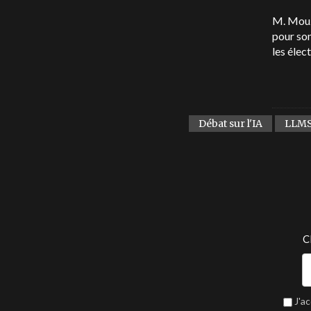
M. Mouz
pour son
les élec
Débat sur l'IA
LLM
C
J'a