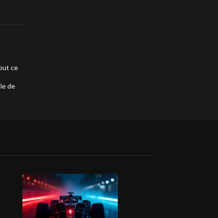
out ce
ble de