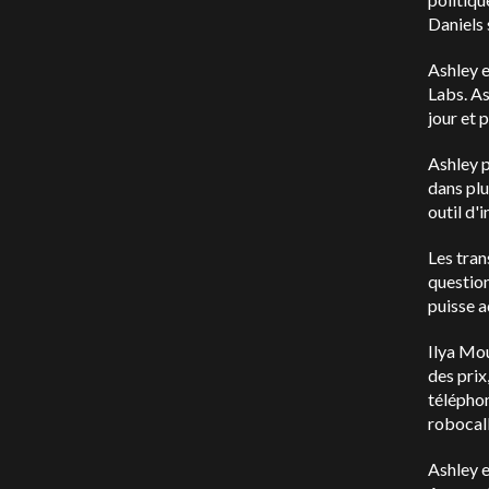
Daniels 
Ashley 
Labs. As
jour et 
Ashley p
dans plu
outil d'
Les tran
question
puisse 
Ilya Mou
des prix
téléphon
robocall
Ashley e