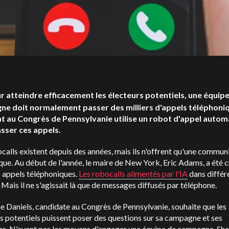
r atteindre efficacement les électeurs potentiels, une équip
e doit normalement passer des milliers d'appels téléphoni
t au Congrès de Pennsylvanie utilise un robot d'appel auto
sser ces appels.
calls existent depuis des années, mais ils n'offrent qu'une commun
que. Au début de l'année, le maire de New York, Eric Adams, a été c
 appels téléphoniques.
Les robocalls alimentés par l'IA
dans différ
 Mais il ne s'agissait là que de messages diffusés par téléphone.
 Daniels, candidate au Congrès de Pennsylvanie, souhaite que les
s potentiels puissent poser des questions sur sa campagne et ses
ues. N'ayant pas les moyens d'engager une équipe de campagne, Sh