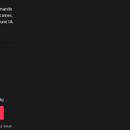
emande
caines,
'une IA.
AI
ez vous