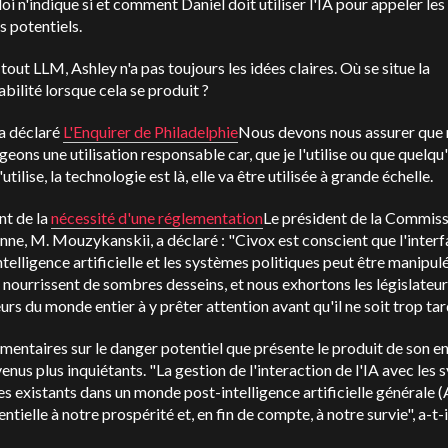
oi n'indique si et comment Daniel doit utiliser l'IA pour appeler les
s potentiels.
ut LLM, Ashley n'a pas toujours les idées claires. Où se situe la
bilité lorsque cela se produit ?
a déclaré
L'Enquirer de Philadelphie
Nous devons nous assurer que
eons une utilisation responsable car, que je l'utilise ou que quelqu
'utilise, la technologie est là, elle va être utilisée à grande échelle.
nt de la
nécessité d'une réglementation
Le président de la Commis
ne, M. Mouzykanskii, a déclaré : "Civox est conscient que l'inter
intelligence artificielle et les systèmes politiques peut être manipul
 nourrissent de sombres desseins, et nous exhortons les législateurs
urs du monde entier à y prêter attention avant qu'il ne soit trop tar
entaires sur le danger potentiel que présente le produit de son e
enus plus inquiétants. "La gestion de l'interaction de l'IA avec les
es existants dans un monde post-intelligence artificielle générale 
entielle à notre prospérité et, en fin de compte, à notre survie", a-t-i