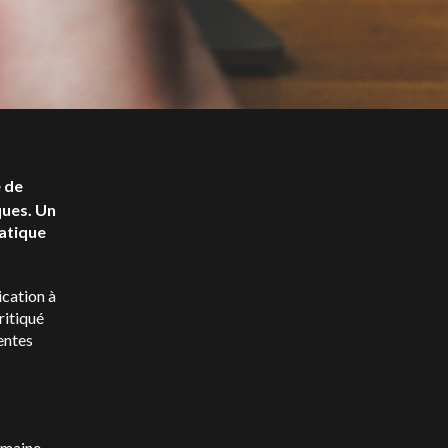
e de
ques. Un
matique
ication à
ritiqué
entes
amaine