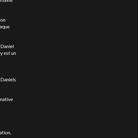
ion
haque
 Daniel
y est un
 Daniels
mative
ation.