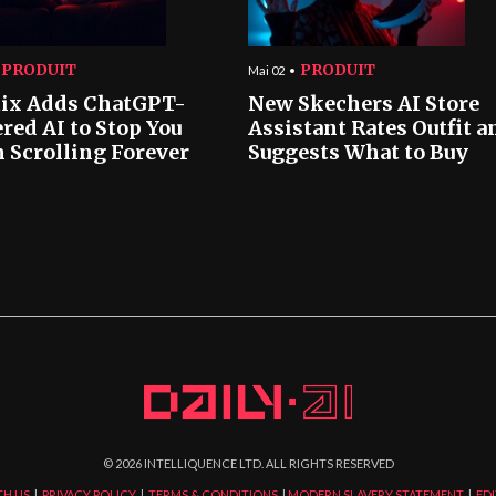
PRODUIT
PRODUIT
Mai 02
lix Adds ChatGPT-
New Skechers AI Store
red AI to Stop You
Assistant Rates Outfit a
 Scrolling Forever
Suggests What to Buy
©
2026
INTELLIQUENCE LTD. ALL RIGHTS RESERVED
TH US
|
PRIVACY POLICY
|
TERMS & CONDITIONS
|
MODERN SLAVERY STATEMENT
|
EDI