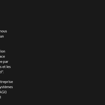
 nous
'un
sion
face
ée par
 et les
d".
ntreprise
 systèmes
(AGI)
l