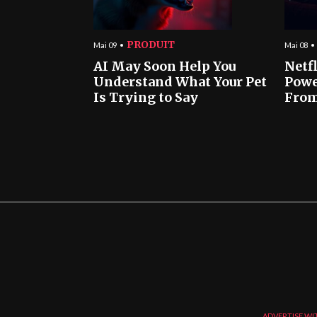
PRODUIT
Mai 09
Mai 08
AI May Soon Help You
Netf
Understand What Your Pet
Powe
Is Trying to Say
From
ADVERTISE WI