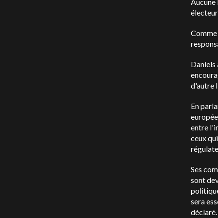
Aucune l
électeur
Comme to
responsa
Daniels 
encourag
d'autre l
En parla
européen
entre l'
ceux qui
régulate
Ses comm
sont dev
politiqu
sera ess
déclaré.