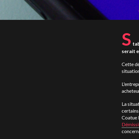
S
ta
serait e
Cette dé
situatio
L'entrep
acheteur
La situa
certains
Coatue M
Démissi
concerna