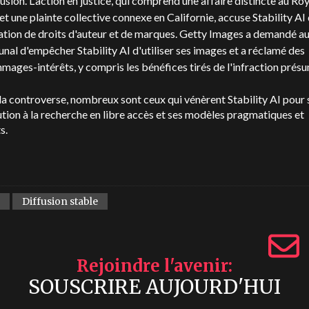
usion. L'action en justice, qui comprend une affaire distincte au R
et une plainte collective connexe en Californie, accuse Stability AI
ation de droits d'auteur et de marques. Getty Images a demandé a
unal d'empêcher Stability AI d'utiliser ses images et a réclamé des
ages-intérêts, y compris les bénéfices tirés de l'infraction prés
a controverse, nombreux sont ceux qui vénèrent Stability AI pour 
tion à la recherche en libre accès et ses modèles pragmatiques et
s.
Diffusion stable
Rejoindre l'avenir
SOUSCRIRE AUJOURD'HUI