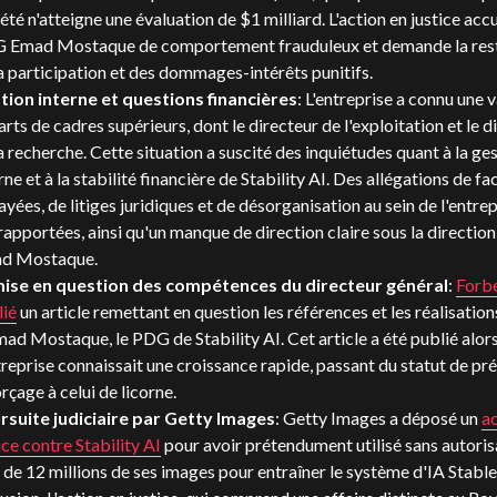
été n'atteigne une évaluation de $1 milliard. L'action en justice accu
 Emad Mostaque de comportement frauduleux et demande la rest
a participation et des dommages-intérêts punitifs.
tion interne et questions financières
: L'entreprise a connu une 
rts de cadres supérieurs, dont le directeur de l'exploitation et le d
a recherche. Cette situation a suscité des inquiétudes quant à la ge
rne et à la stabilité financière de Stability AI. Des allégations de fa
yées, de litiges juridiques et de désorganisation au sein de l'entrep
rapportées, ainsi qu'un manque de direction claire sous la directi
d Mostaque.
ise en question des compétences du directeur général
:
Forbe
lié
un article remettant en question les références et les réalisation
ad Mostaque, le PDG de Stability AI. Cet article a été publié alor
treprise connaissait une croissance rapide, passant du statut de pré
çage à celui de licorne.
rsuite judiciaire par Getty Images
: Getty Images a déposé un
ac
ice contre Stability AI
pour avoir prétendument utilisé sans autoris
 de 12 millions de ses images pour entraîner le système d'IA Stable