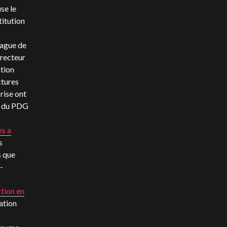
se le
itution
vague de
irecteur
stion
ctures
rise ont
on du PDG
s a
s
s que
-
tion en
ation