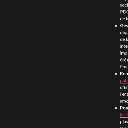
soci
PDG
de l
Ges
dépa
de l
inte
impa
été 
Ema
Rem
pub
d'Em
l'en
amor
Pou
just
plus