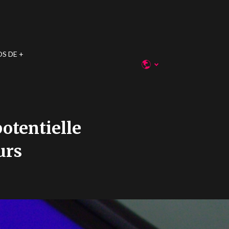
OS DE
potentielle
urs