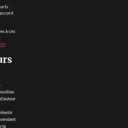
ports
 accord
es à ces
e
ser
.
urs
-
position
 d'auteur
intenté
n vendant
 la