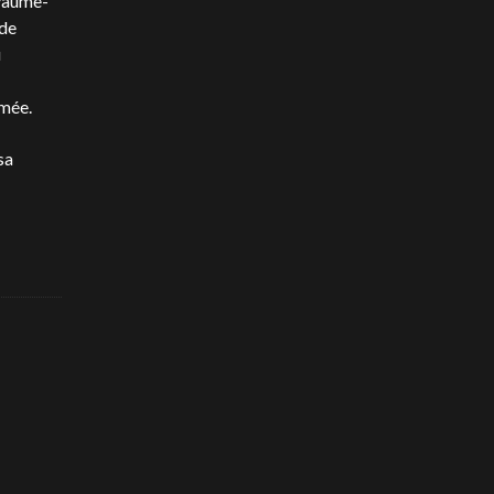
oyaume-
 de
u
umée.
sa