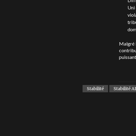
Diff
Uni 
viol
trib
domm
Malgré l
contribu
puissant
Stabilité
Stabilité AI