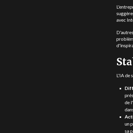
L'entrep
suggèren
avec Int
D'autres
problème
d'inspir
Sta
L'IA de 
Dif
prés
de l
dan
Act
un p
sa p