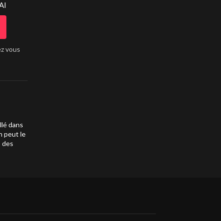
AI
ez vous
llé dans
n peut le
s des