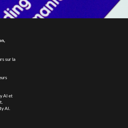
on,
rs sur la
eurs
y AI et
t.
y AI.