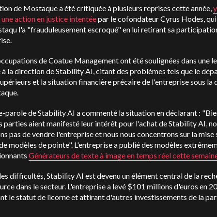
tion de Mostaque a été critiquée à plusieurs reprises cette année,
y
une action en justice intentée
par le cofondateur Cyrus Hodes, qui
aqu l'a "frauduleusement escroqué" en lui retirant sa participatio
rise.
occupations de Coatue Management ont été soulignées dans une le
à la direction de Stability AI, citant des problèmes tels que le dép
upérieurs et la situation financière précaire de l'entreprise sous la 
aque.
-parole de Stability AI a commenté la situation en déclarant : "Bi
s parties aient manifesté leur intérêt pour l'achat de Stability AI, n
ns pas de vendre l'entreprise et nous nous concentrons sur la mise s
de modèles de pointe". L'entreprise a publié des modèles extrême
ionnants
Générateurs de texte à image en temps réel cette semain
es difficultés, Stability AI est devenu un élément central de la rec
rce dans le secteur. L'entreprise a levé $101 millions d'euros en 2
nt le statut de licorne et attirant d'autres investissements de la par