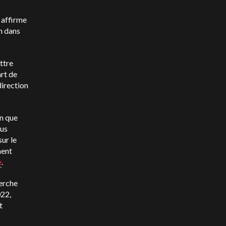
 affirme
n dans
ttre
art de
direction
en que
ous
ur le
ment
e
.
herche
022,
t