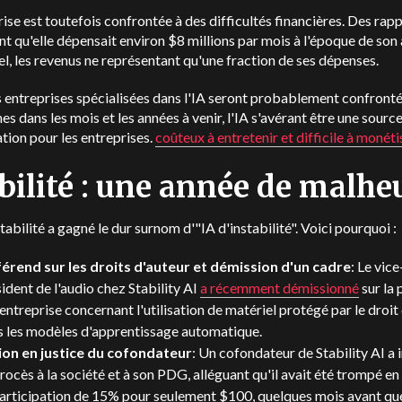
rise est toutefois confrontée à des difficultés financières. Des rap
t qu'elle dépensait environ $8 millions par mois à l'époque de son
el, les revenus ne représentant qu'une fraction de ses dépenses.
 entreprises spécialisées dans l'IA seront probablement confronté
s dans les mois et les années à venir, l'IA s'avérant être une sourc
ation pour les entreprises.
coûteux à entretenir et difficile à monéti
bilité : une année de malhe
stabilité a gagné le dur surnom d'"IA d'instabilité". Voici pourquoi :
férend sur les droits d'auteur et démission d'un cadre
: Le vice
ident de l'audio chez Stability AI
a récemment démissionné
sur la 
'entreprise concernant l'utilisation de matériel protégé par le droit
s les modèles d'apprentissage automatique.
ion en justice du cofondateur
: Un cofondateur de Stability AI a 
rocès à la société et à son PDG, alléguant qu'il avait été trompé e
articipation de 15% pour seulement $100, quelques mois avant que