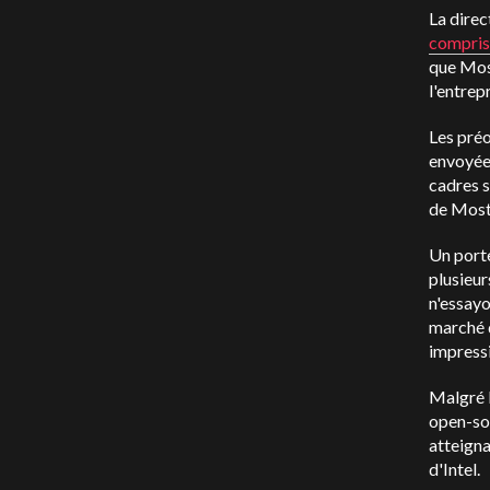
La direc
compris 
que Most
l'entrep
Les pré
envoyée 
cadres s
de Most
Un porte
plusieur
n'essayo
marché 
impress
Malgré l
open-sou
atteigna
d'Intel.