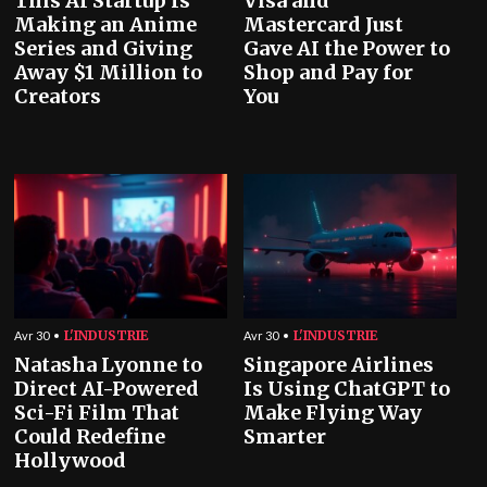
This AI Startup Is
Visa and
Making an Anime
Mastercard Just
Series and Giving
Gave AI the Power to
Away $1 Million to
Shop and Pay for
Creators
You
L'INDUSTRIE
L'INDUSTRIE
Avr 30
Avr 30
Natasha Lyonne to
Singapore Airlines
Direct AI-Powered
Is Using ChatGPT to
Sci-Fi Film That
Make Flying Way
Could Redefine
Smarter
Hollywood