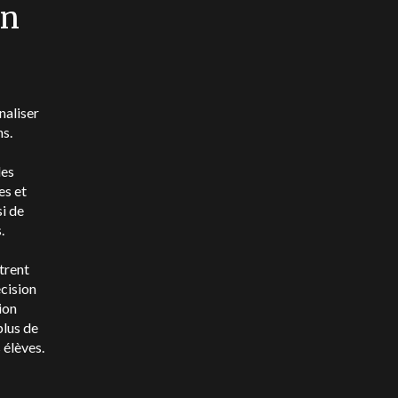
on
naliser
ns.
les
es et
i de
.
trent
écision
ion
plus de
 élèves.