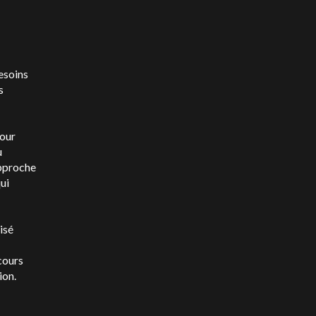
besoins
s
pour
u
approche
qui
isé
cours
ion.