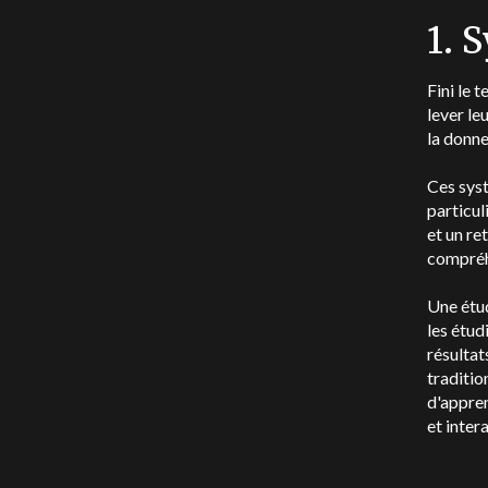
1. 
Fini le 
lever le
la donne
Ces syst
particul
et un re
compréhe
Une étud
les étud
résultat
traditio
d'appren
et inter