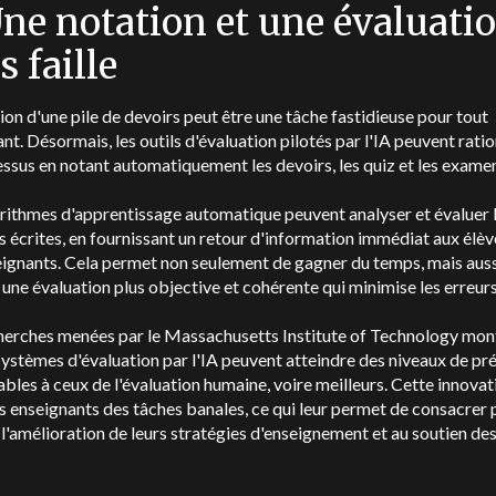
Une notation et une évaluati
s faille
ion d'une pile de devoirs peut être une tâche fastidieuse pour tout
nt. Désormais, les outils d'évaluation pilotés par l'IA peuvent ratio
ssus en notant automatiquement les devoirs, les quiz et les exame
rithmes d'apprentissage automatique peuvent analyser et évaluer 
 écrites, en fournissant un retour d'information immédiat aux élèv
ignants. Cela permet non seulement de gagner du temps, mais auss
 une évaluation plus objective et cohérente qui minimise les erreurs
herches menées par le Massachusetts Institute of Technology mon
systèmes d'évaluation par l'IA peuvent atteindre des niveaux de pr
les à ceux de l'évaluation humaine, voire meilleurs. Cette innovat
es enseignants des tâches banales, ce qui leur permet de consacrer 
l'amélioration de leurs stratégies d'enseignement et au soutien des