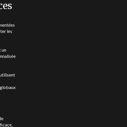
ces
imentées
ter les
t un
onnalisée
utilisent
s globaux
de
ficace.