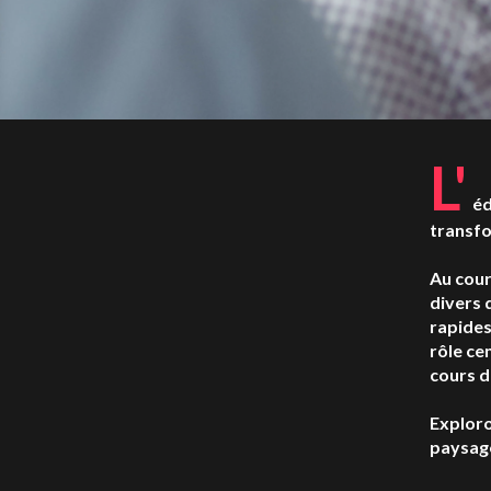
L'
éd
transfo
Au cour
divers 
rapides 
rôle ce
cours d
Exploro
paysage