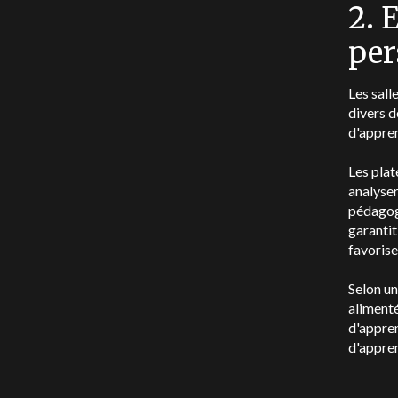
2. 
per
Les sall
divers d
d'appren
Les plat
analyser
pédagogi
garantit
favorise
Selon u
alimenté
d'appren
d'appren