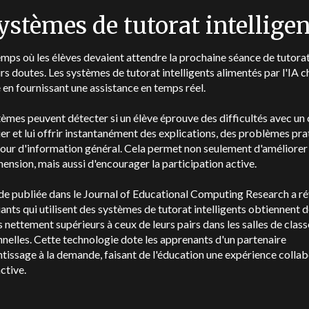
Systèmes de tutorat intellige
temps où les élèves devaient attendre la prochaine séance de tutora
urs doutes. Les systèmes de tutorat intelligents alimentés par l'IA 
 en fournissant une assistance en temps réel.
èmes peuvent détecter si un élève éprouve des difficultés avec un
ier et lui offrir instantanément des explications, des problèmes pr
tour d'information général. Cela permet non seulement d'améliorer 
nsion, mais aussi d'encourager la participation active.
e publiée dans le Journal of Educational Computing Research a ré
iants qui utilisent des systèmes de tutorat intelligents obtiennent 
s nettement supérieurs à ceux de leurs pairs dans les salles de class
nnelles. Cette technologie dote les apprenants d'un partenaire
tissage à la demande, faisant de l'éducation une expérience colla
active.