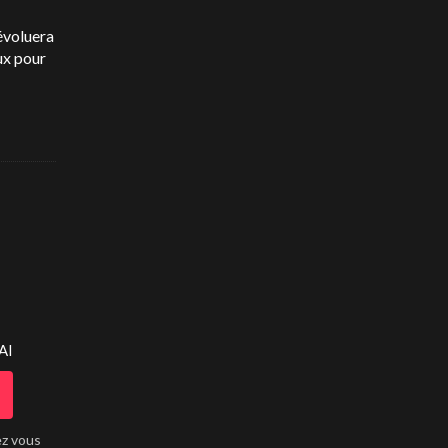
 évoluera
ux pour
AI
ez vous