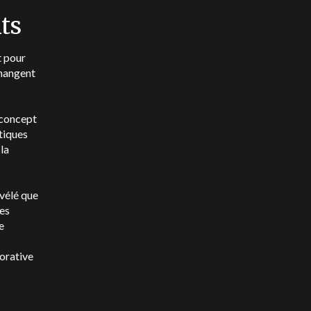
nts
t pour
changent
 concept
atiques
la
vélé que
des
e
borative