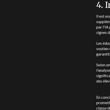
4. 
Il est e
suppléme
par l'IA
signes d
Les éduc
soutien 
garantit
Selon un
l'analys
signific
des élèv
En concl
promette
classe d