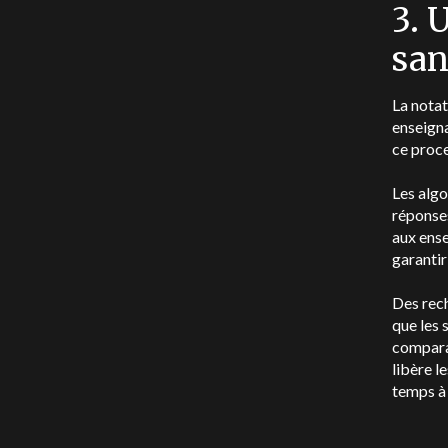
3. 
san
La notat
enseigna
ce proce
Les algo
réponses
aux ense
garantir
Des rec
que les 
comparab
libère l
temps à 