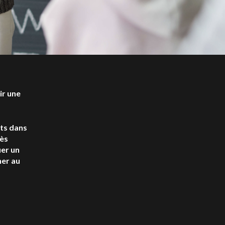
ir une
nts dans
rès
uer un
ner au