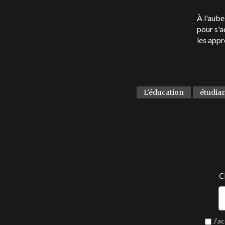
À l'aube
pour s'a
les appr
L'éducation
étudia
C
J'a