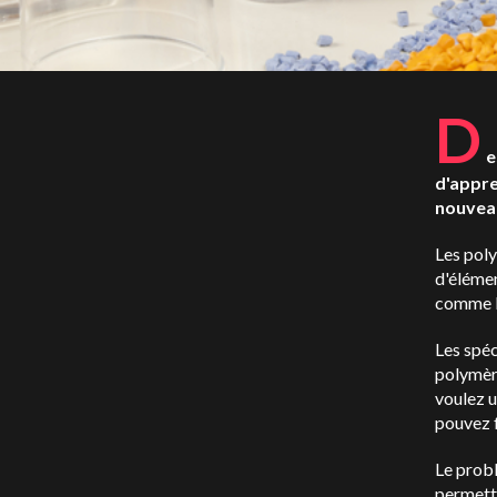
D
e
d'appre
nouveau
Les pol
d'élémen
comme le
Les spéc
polymère
voulez u
pouvez f
Le prob
permettr