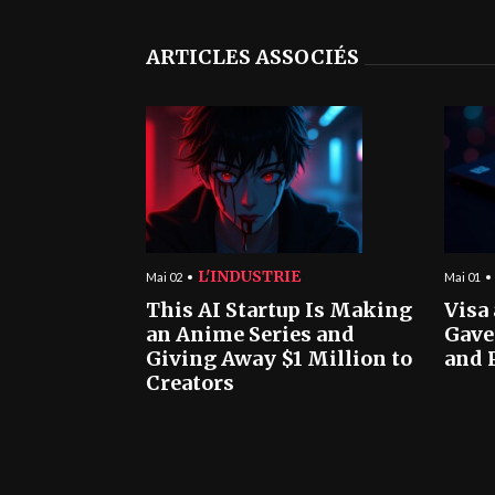
ARTICLES ASSOCIÉS
L'INDUSTRIE
Mai 02
Mai 01
This AI Startup Is Making
Visa
an Anime Series and
Gave
Giving Away $1 Million to
and 
Creators