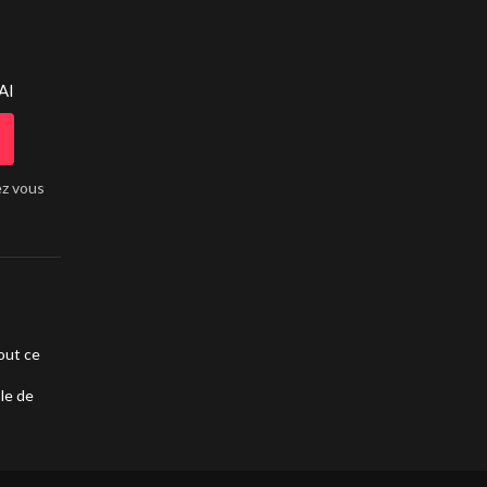
AI
ez vous
out ce
ble de