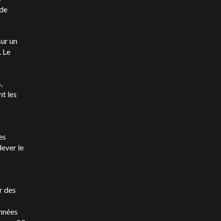
 de
sur un
 Le
,
t les
es
lever le
r des
onnées