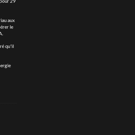
 pour 29
riau aux
érer le
A.
é qu'il
nergie