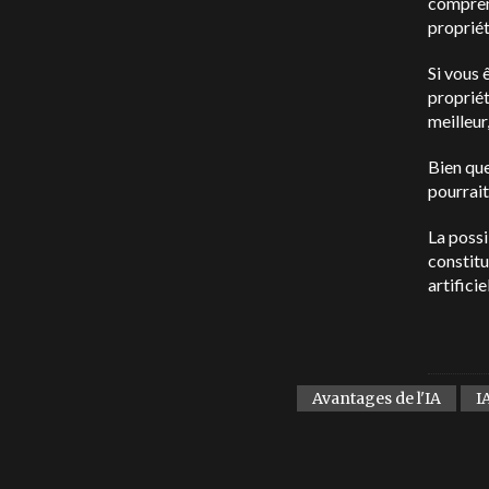
compren
propriét
Si vous 
propriét
meilleur
Bien que
pourrait
La possi
constitu
artifici
Avantages de l'IA
I