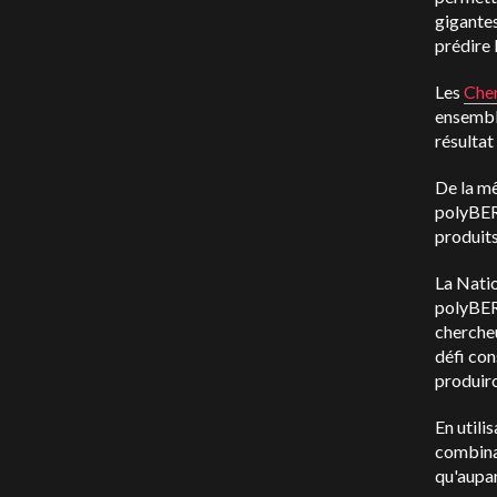
gigantes
prédire 
Les
Cher
ensemble
résultat
De la m
polyBER
produits
La Natio
polyBER
chercheu
défi con
produiro
En utili
combina
qu'aupar