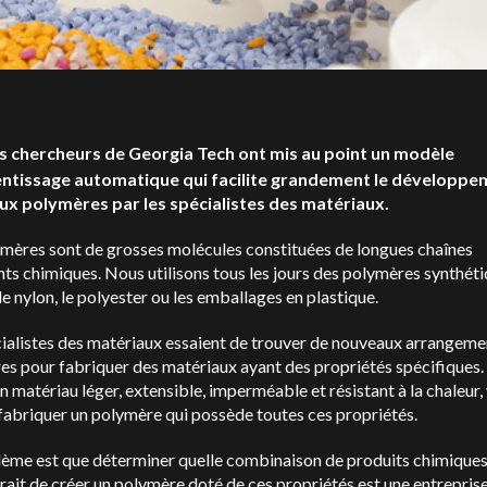
s chercheurs de Georgia Tech ont mis au point un modèle
ntissage automatique qui facilite grandement le développe
x polymères par les spécialistes des matériaux.
ymères sont de grosses molécules constituées de longues chaînes
ts chimiques. Nous utilisons tous les jours des polymères synthét
 nylon, le polyester ou les emballages en plastique.
ialistes des matériaux essaient de trouver de nouveaux arrangeme
s pour fabriquer des matériaux ayant des propriétés spécifiques. 
n matériau léger, extensible, imperméable et résistant à la chaleur,
abriquer un polymère qui possède toutes ces propriétés.
lème est que déterminer quelle combinaison de produits chimique
ait de créer un polymère doté de ces propriétés est une entrepris