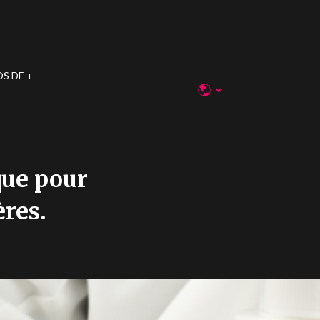
OS DE
que pour
res.