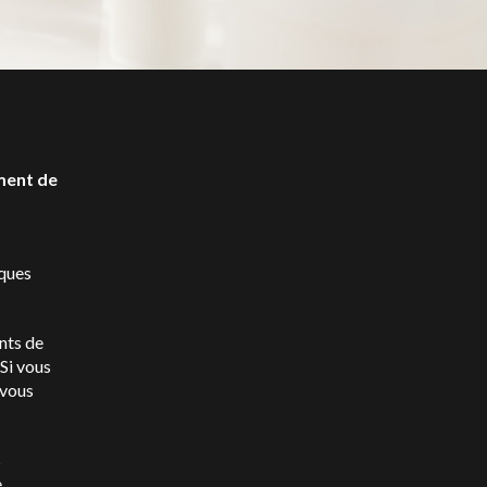
ment de
iques
nts de
Si vous
 vous
s
e