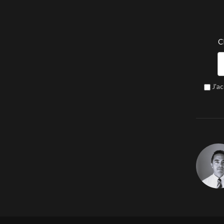
C
J'a