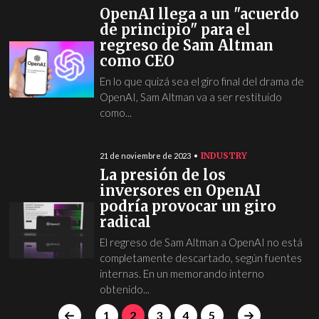
OpenAI llega a un "acuerdo
de principio" para el
regreso de Sam Altman
como CEO
En lo que quizá sea el giro final del drama de
OpenAI, Sam Altman va a ser restituido
como...
INDUSTRY
21 de noviembre de 2023
La presión de los
inversores en OpenAI
podría provocar un giro
radical
El regreso de Sam Altman a OpenAI no está
completamente descartado, según fuentes
internas. En un memorando interno
obtenido...
1
2
3
4
5