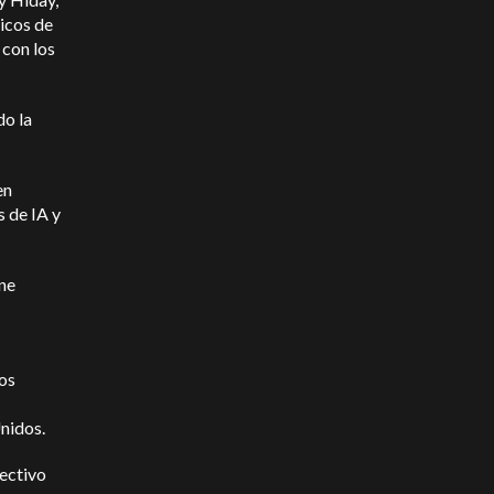
ticos de
 con los
do la
en
 de IA y
ne
os
Unidos.
fectivo