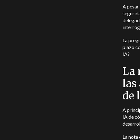
A pesar
segurida
delegado
interrog
La pregu
plazo co
IA?
La 
las
de 
A princi
IA de có
desarrol
La nota