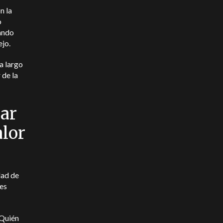
n la
o
eando
ejo.
a largo
 de la
dar
alor
dad de
les
¿Quién