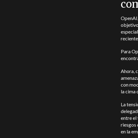
com
OpenAI, 
objetivo
especial
reciente
Para Ope
encontra
Ahora, c
amenaza
con mod
la cima 
La tensi
delegad
entre el
riesgos 
en la em