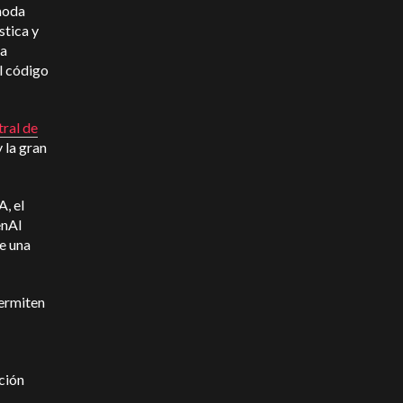
ómoda
stica y
ha
l código
ral de
 la gran
, el
enAI
e una
permiten
ción