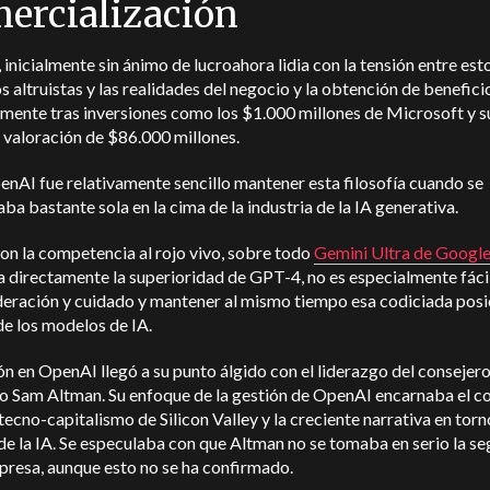
ercialización
inicialmente sin ánimo de lucro
ahora lidia con la tensión entre est
s altruistas y las realidades del negocio y la obtención de benefici
mente tras inversiones como los $1.000 millones de Microsoft y s
 valoración de $86.000 millones.
nAI fue relativamente sencillo mantener esta filosofía cuando se
ba bastante sola en la cima de la industria de la IA generativa.
on la competencia al rojo vivo, sobre todo
Gemini Ultra de Googl
 directamente la superioridad de GPT-4, no es especialmente fáci
eración y cuidado y mantener al mismo tiempo esa codiciada posi
de los modelos de IA.
ón en OpenAI llegó a su punto álgido con el liderazgo del consejer
o Sam Altman. Su enfoque de la gestión de OpenAI encarnaba el co
 tecno-capitalismo de Silicon Valley y la creciente narrativa en torn
de la IA. Se especulaba con que Altman no se tomaba en serio la s
presa, aunque esto no se ha confirmado.