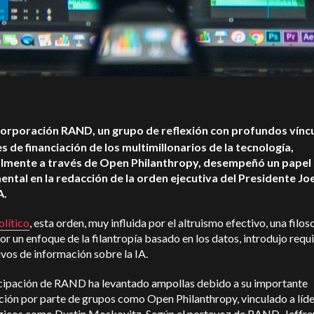
Corporación RAND, un grupo de reflexión con profundos vínc
es de financiación de los multimillonarios de la tecnología,
lmente a través de Open Philanthropy, desempeñó un papel
ntal en la redacción de la orden ejecutiva del Presidente Jo
A.
olítico
, esta orden, muy influida por el altruismo efectivo, una filos
r un enfoque de la filantropía basado en los datos, introdujo requi
vos de información sobre la IA.
icipación de RAND ha levantado ampollas debido a su importante
ción por parte de grupos como Open Philanthropy, vinculado a líd
gicos como Dustin Moskovitz. Según el portavoz de RAND, Jeffre