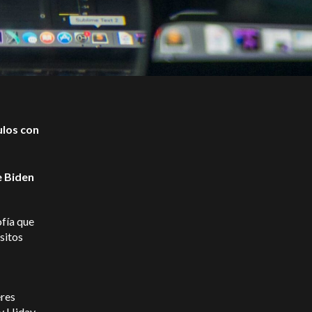
ulos con
e Biden
ofía que
sitos
eres
y Hiday,