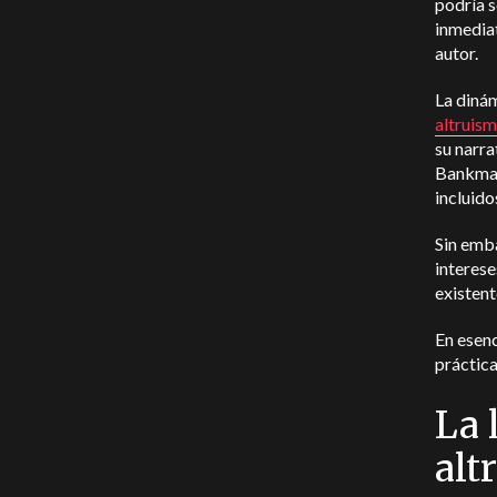
podría s
inmediat
autor.
La diná
altruism
su narr
Bankman-
incluido
Sin emba
interese
existent
En esenc
práctica
La 
alt