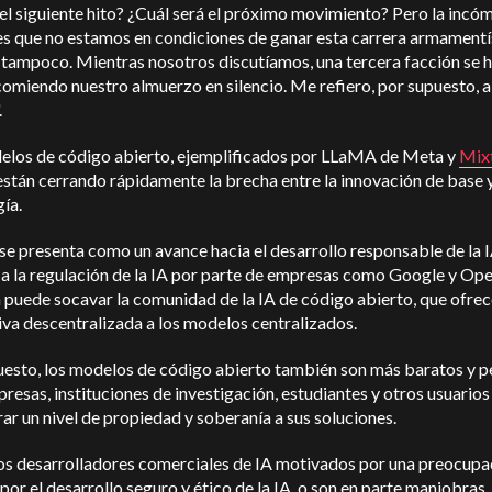
el siguiente hito? ¿Cuál será el próximo movimiento? Pero la inc
es que no estamos en condiciones de ganar esta carrera armamentí
tampoco. Mientras nosotros discutíamos, una tercera facción se 
omiendo nuestro almuerzo en silencio. Me refiero, por supuesto, a
.
elos de código abierto, ejemplificados por LLaMA de Meta y
Mixt
están cerrando rápidamente la brecha entre la innovación de base y
ía.
e presenta como un avance hacia el desarrollo responsable de la IA
 a la regulación de la IA por parte de empresas como Google y Op
puede socavar la comunidad de la IA de código abierto, que ofrec
iva descentralizada a los modelos centralizados.
uesto, los modelos de código abierto también son más baratos y 
presas, instituciones de investigación, estudiantes y otros usuarios
ar un nivel de propiedad y soberanía a sus soluciones.
los desarrolladores comerciales de IA motivados por una preocupa
por el desarrollo seguro y ético de la IA, o son en parte maniobras