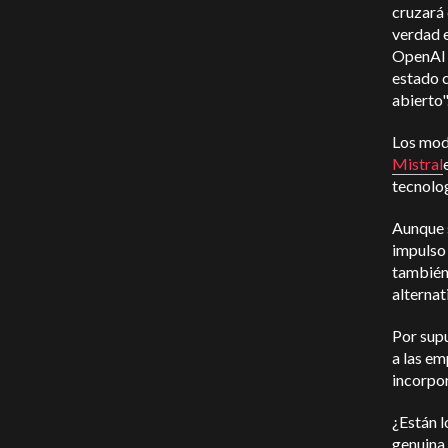
cruzará 
verdad 
OpenAI 
estado c
abierto"
Los mod
Mistral
tecnolog
Aunque s
impulso
también 
alternat
Por sup
a las em
incorpor
¿Están 
genuina 