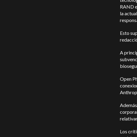
RAND exi
la actua
responsa
Esto sup
redacci
A princ
subvenci
biosegu
Open Phi
conexio
Anthrop
Además,
corporat
relativ
Los crít