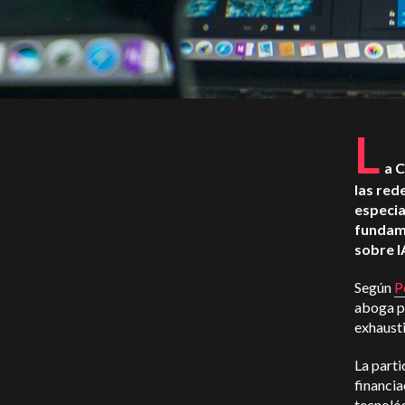
L
a 
las red
especia
fundame
sobre I
Según
P
aboga po
exhausti
La part
financia
tecnoló