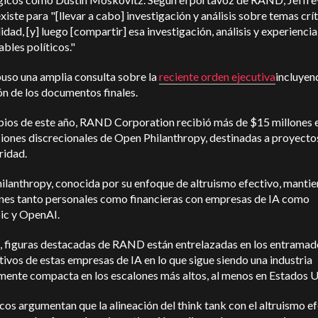
ste para "[llevar a cabo] investigación y análisis sobre temas crí
lidad, [y] luego [compartir] esa investigación, análisis y experiencia
bles políticos."
uso una amplia consulta sobre la
reciente orden ejecutiva
incluyen
ón de los documentos finales.
ipios de este año, RAND Corporation recibió más de $15 millones 
ones discrecionales de Open Philanthropy, destinadas a proyectos
ridad.
lanthropy, conocida por su enfoque de altruismo efectivo, mantie
nes tanto personales como financieras con empresas de IA como
ic y OpenAI.
 figuras destacadas de RAND están entrelazadas en los entramad
ivos de estas empresas de IA en lo que sigue siendo una industria
amente compacta en los escalones más altos, al menos en Estados 
icos argumentan que la alineación del think tank con el altruismo e