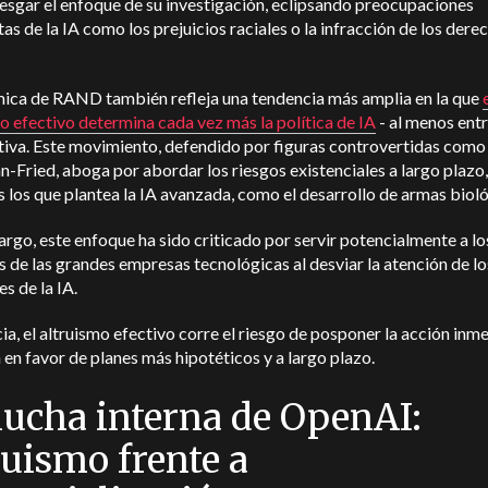
esgar el enfoque de su investigación, eclipsando preocupaciones
as de la IA como los prejuicios raciales o la infracción de los dere
mica de RAND también refleja una tendencia más amplia en la que
o efectivo determina cada vez más la política de IA
- al menos ent
ativa. Este movimiento, defendido por figuras controvertidas com
Fried, aboga por abordar los riesgos existenciales a largo plazo,
s los que plantea la IA avanzada, como el desarrollo de armas biol
rgo, este enfoque ha sido criticado por servir potencialmente a lo
s de las grandes empresas tecnológicas al desviar la atención de l
es de la IA.
ia, el altruismo efectivo corre el riesgo de posponer la acción inm
 en favor de planes más hipotéticos y a largo plazo.
lucha interna de OpenAI:
ruismo frente a