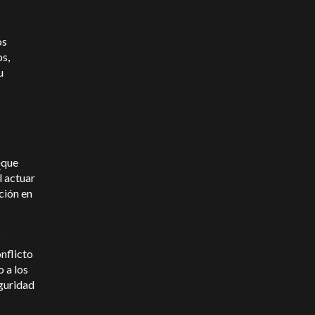
os
os,
u
e
que
l actuar
ción en
o
nflicto
o a los
eguridad