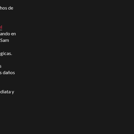
chos de
el
rando en
o Sam
ógicas.
s
os daños
ediata y