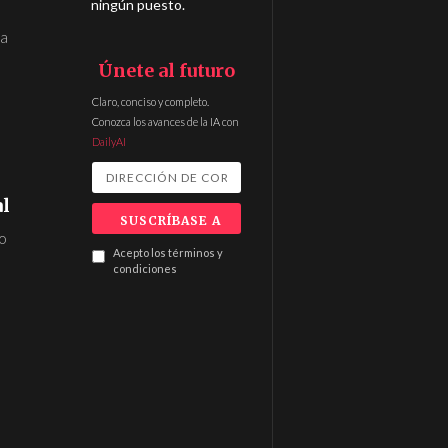
ningún puesto.
da
Únete al futuro
Claro, conciso y completo.
Conozca los avances de la IA con
DailyAI
al
no
Acepto los términos y
condiciones