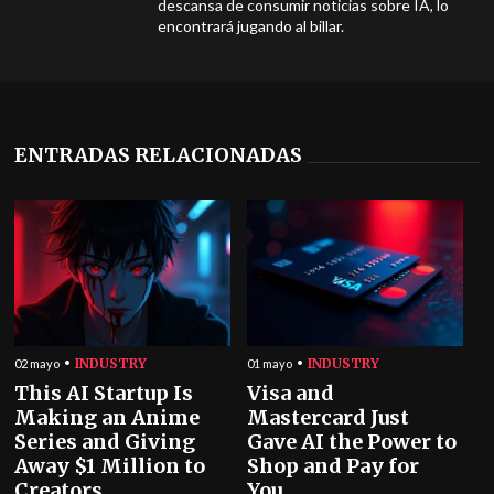
descansa de consumir noticias sobre IA, lo
encontrará jugando al billar.
ENTRADAS RELACIONADAS
INDUSTRY
INDUSTRY
02 mayo
01 mayo
This AI Startup Is
Visa and
Making an Anime
Mastercard Just
Series and Giving
Gave AI the Power to
Away $1 Million to
Shop and Pay for
Creators
You