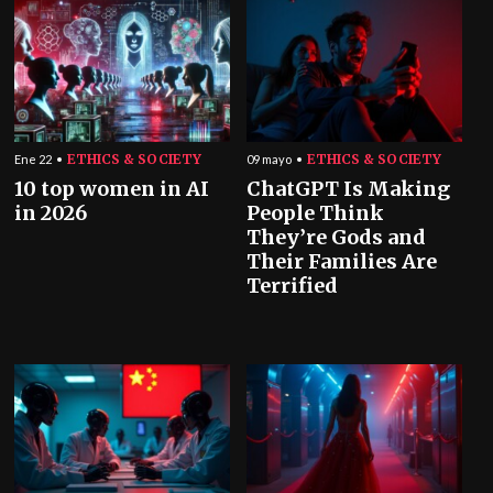
ETHICS & SOCIETY
ETHICS & SOCIETY
Ene 22
09 mayo
10 top women in AI
ChatGPT Is Making
in 2026
People Think
They’re Gods and
Their Families Are
Terrified