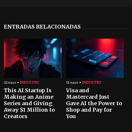
ENTRADAS RELACIONADAS
INDUSTRY
INDUSTRY
02 mayo
01 mayo
This AI Startup Is
Visa and
Making an Anime
Mastercard Just
Series and Giving
Gave AI the Power to
Away $1 Million to
Shop and Pay for
Creators
You