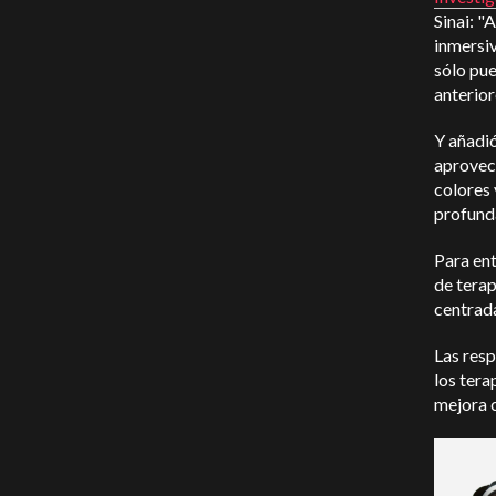
Sinai: "
inmersiv
sólo pue
anterior
Y añadió
aprovech
colores 
profund
Para ent
de tera
centrada
Las resp
los tera
mejora c