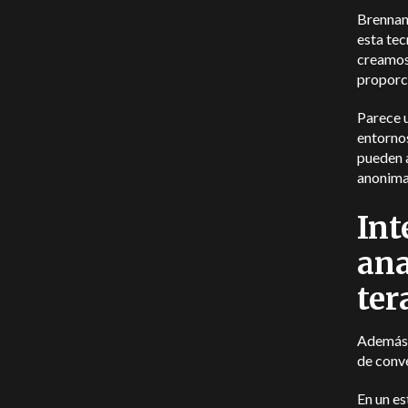
Brennan 
esta tec
creamos
proporci
Parece u
entornos
pueden a
anonima
Int
ana
ter
Además d
de conve
En un es