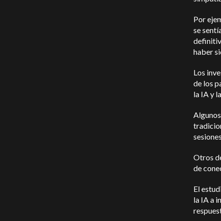
Por ejem
se sentí
definiti
haber si
Los inve
de los p
la IA y 
Algunos 
tradicio
sesiones
Otros de
de cone
El estud
la IA a 
respuest