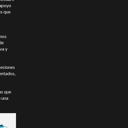
 apoyo
es que
emos
de
va y
sesiones
entados,
as que
e una