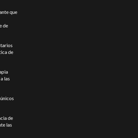
pante que
e de
ntarios
tica de
apia
a las
 únicos
ncia de
te las