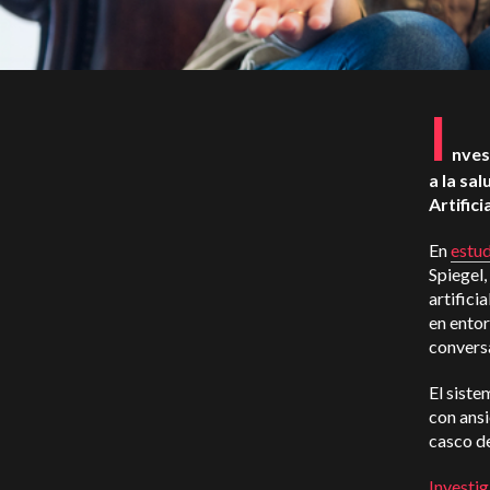
I
nves
a la sa
Artifici
En
estud
Spiegel,
artifici
en entor
conversa
El siste
con ans
casco de
Investi