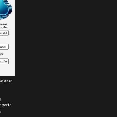
onstruir
s
r parte
,