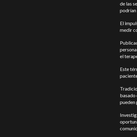
de las s
podrían 
El impul
medir co
Publica
personal
el terap
Este tér
paciente
Tradicio
basado e
pueden p
Investig
oportuni
comunic