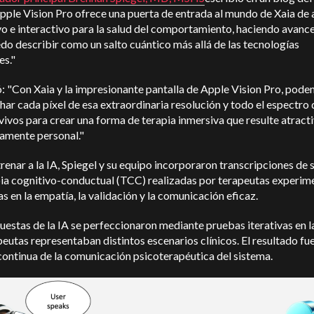
Apple Vision Pro ofrece una puerta de entrada al mundo de Xaia de
o e interactivo para la salud del comportamiento, haciendo avanc
do describir como un salto cuántico más allá de las tecnologías
es."
: "Con Xaia y la impresionante pantalla de Apple Vision Pro, pod
ar cada píxel de esa extraordinaria resolución y todo el espectro 
vivos para crear una forma de terapia inmersiva que resulte atracti
amente personal."
renar a la IA, Spiegel y su equipo incorporaron transcripciones de 
pia cognitivo-conductual (TCC) realizadas por terapeutas experim
s en la empatía, la validación y la comunicación eficaz.
uestas de la IA se perfeccionaron mediante pruebas iterativas en l
peutas representaban distintos escenarios clínicos. El resultado fu
ontinua de la comunicación psicoterapéutica del sistema.