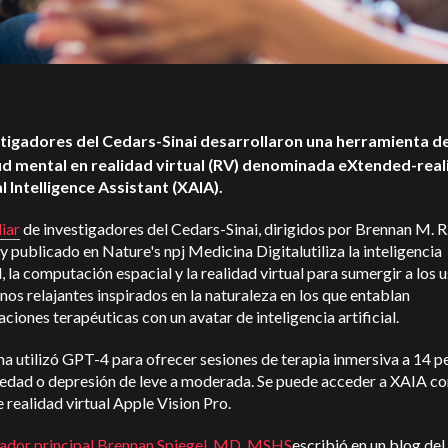
tigadores del Cedars-Sinai desarrollaron una herramienta d
lud mental en realidad virtual (RV) denominada eXtended-real
al Intelligence Assistant (XAIA).
iar
de investigadores del Cedars-Sinai, dirigidos por Brennan M. R
 y publicado en Nature's
npj Medicina Digital
utiliza la inteligencia
al, la computación espacial y la realidad virtual para sumergir a los 
nos relajantes inspirados en la naturaleza en los que entablan
ciones terapéuticas con un avatar de inteligencia artificial.
ma utilizó GPT-4 para ofrecer sesiones de terapia inmersiva a 14 
iedad o depresión de leve a moderada. Se puede acceder a XAIA co
 realidad virtual Apple Vision Pro.
gador principal Brennan Spiegel, MD, MSHS
escribió en un blog de