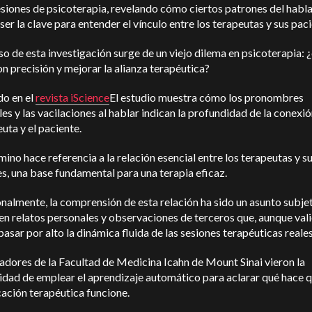
esiones de psicoterapia, revelando cómo ciertos patrones del habl
ser la clave para entender el vínculo entre los terapeutas y sus paci
so de esta investigación surge de un viejo dilema en psicoterapia:
n precisión y mejorar la alianza terapéutica?
do en el
revista iScience
El estudio muestra cómo los pronombres
es y las vacilaciones al hablar indican la profundidad de la conexió
euta y el paciente.
mino hace referencia a la relación esencial entre los terapeutas y s
s, una base fundamental para una terapia eficaz.
nalmente, la comprensión de esta relación ha sido un asunto subjet
n relatos personales y observaciones de terceros que, aunque vali
asar por alto la dinámica fluida de las sesiones terapéuticas reale
adores de la Facultad de Medicina Icahn de Mount Sinai vieron la
dad de emplear el aprendizaje automático para aclarar qué hace q
ación terapéutica funcione.