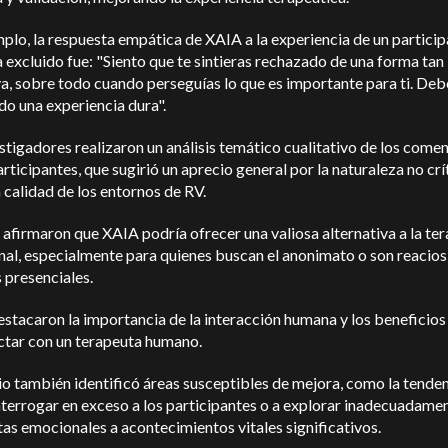
plo, la respuesta empática de XAIA a la experiencia de un partici
a excluido fue: "Siento que te sintieras rechazado de una forma tan
va, sobre todo cuando perseguías lo que es importante para ti. Deb
do una experiencia dura".
stigadores realizaron un análisis temático cualitativo de los come
articipantes, que sugirió un aprecio general por la naturaleza no crí
la calidad de los entornos de RV.
afirmaron que XAIA podría ofrecer una valiosa alternativa a la ter
nal, especialmente para quienes buscan el anonimato o son reacios 
 presenciales.
stacaron la importancia de la interacción humana y los beneficios
ctar con un terapeuta humano.
io también identificó áreas susceptibles de mejora, como la tende
interrogar en exceso a los participantes o a explorar inadecuadamen
as emocionales a acontecimientos vitales significativos.