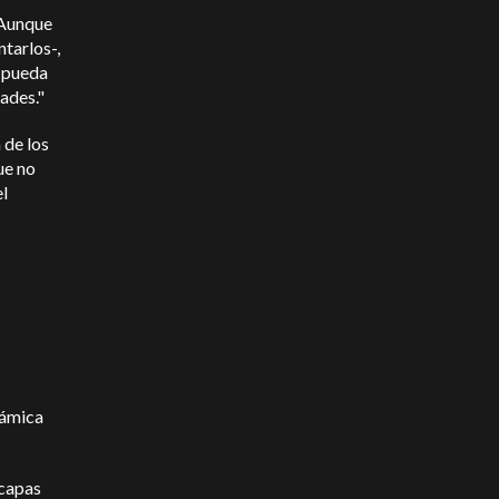
"Aunque
ntarlos-,
 pueda
ades."
 de los
ue no
el
námica
 capas