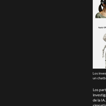
Los inves
un chatb
Los part
investig
de la IA
simpatía