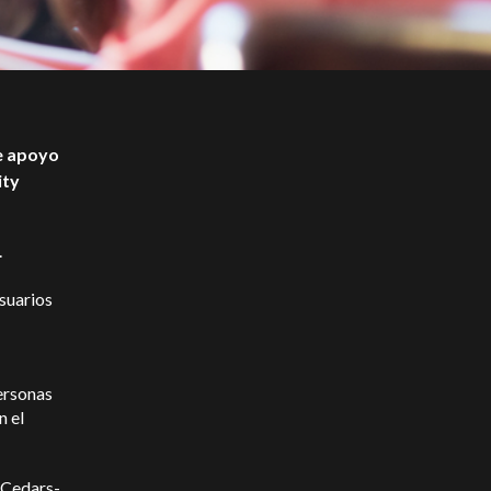
e apoyo
ity
.
usuarios
personas
n el
l Cedars-