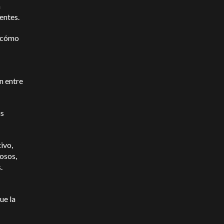
a
entes.
 ¿cómo
n entre
us
ivo,
osos,
s.
ue la