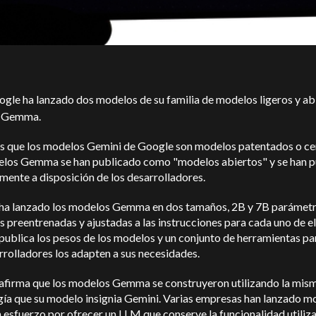
ogle ha lanzado dos modelos de su familia de modelos ligeros y ab
a Gemma.
s que los modelos Gemini de Google son modelos patentados o ce
elos Gemma se han publicado como "modelos abiertos" y se han 
mente a disposición de los desarrolladores.
ha lanzado los modelos Gemma en dos tamaños, 2B y 7B parámetr
s preentrenadas y ajustadas a las instrucciones para cada uno de el
ublica los pesos de los modelos y un conjunto de herramientas pa
rrolladores los adapten a sus necesidades.
afirma que los modelos Gemma se construyeron utilizando la mis
gía que su modelo insignia Gemini. Varias empresas han lanzado m
 esfuerzo por ofrecer un LLM que conserve la funcionalidad utilizab