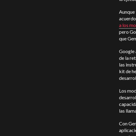
Aunque t
acuerdo
a los mo
pero Go
que Gem
Google a
de la r
las ins
kit de h
desarrol
Los mod
desarro
capacida
las llam
Con Gemm
aplicaci