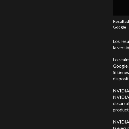
Resultad
Google
Los res
la versi
Lo real
Google 
Si tien
disposit
NVIDIA 
NVIDIA 
desarrol
product
NVIDIA 
la ejec