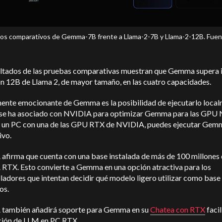
os comparativos de Gemma-7B frente a Llama-2-7B y Llama-2-12B. Fuen
ultados de las pruebas comparativas muestran que Gemma supera i
ón 12B de Llama 2, de mayor tamaño, en las cuatro capacidades.
mente emocionante de Gemma es la posibilidad de ejecutarlo local
se ha asociado con NVIDIA para optimizar Gemma para las GPU
es un PC con una de las GPU RTX de NVIDIA, puedes ejecutar Gemm
ivo.
afirma que cuenta con una base instalada de más de 100 millone
RTX. Esto convierte a Gemma en una opción atractiva para los
ladores que intentan decidir qué modelo ligero utilizar como base
os.
también añadirá soporte para Gemma en su
Chatea con RTX
faci
ución de LLM en PC RTX.