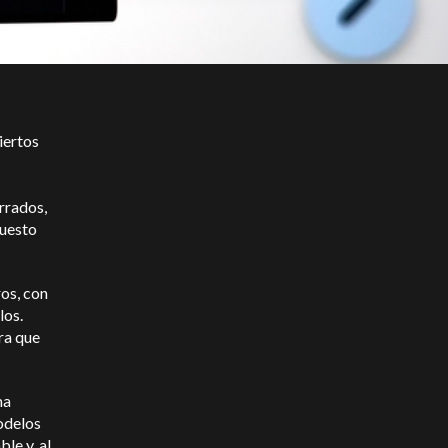
iertos
rrados,
puesto
os, con
los.
ra que
ma
odelos
le y, al