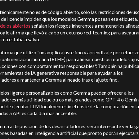
écnicamente no es de código abierto, sólo las restricciones de uso
 de licencia impiden que los modelos Gemma posean esa etiqueta.
delos abiertos
señalan los riesgos inherentes a mantenerlos alinea
ogle afirma que llevó a cabo un extenso red-teaming para asegura
ma estaba a salvo.
firma que utilizó "un amplio ajuste fino y aprendizaje por refuerzo
etroalimentación humana (RLHF) para alinear nuestros modelos aju
trucciones con comportamientos responsables". También ha public
erramientas de IA generativa responsable para ayudar a los
ladores a mantener a Gemma alineado tras el ajuste fino.
elos ligeros personalizables como Gemma pueden ofrecer a los
lladores más utilidad que otros más grandes como GPT-4 o Gemini
d de ejecutar LLM localmente sin el coste de la computación en l
adas a API es cada día más accesible.
a a disposición de los desarrolladores, será interesante ver la 
ones basadas en inteligencia artificial que pronto podrán ejecutars