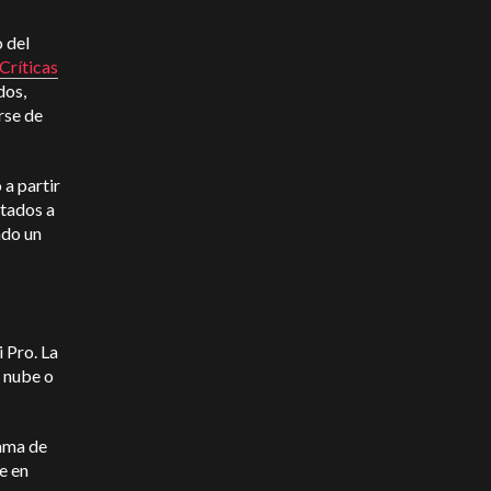
 del
Críticas
dos,
rse de
 a partir
stados a
ado un
 Pro. La
a nube o
gama de
e en