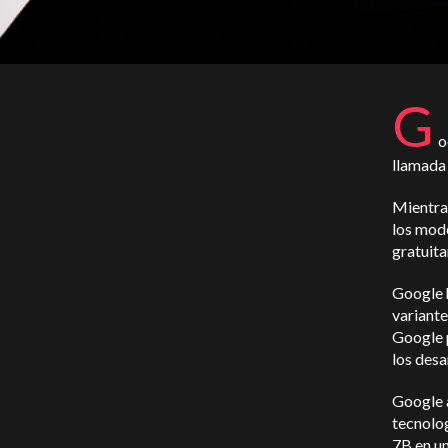
G
o
llamad
Mientra
los mod
gratuita
Google 
variante
Google p
los desa
Google 
tecnolo
7B en un