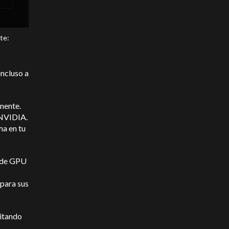
te:
ncluso a
mente.
 NVIDIA.
a en tu
s de GPU
 para sus
litando