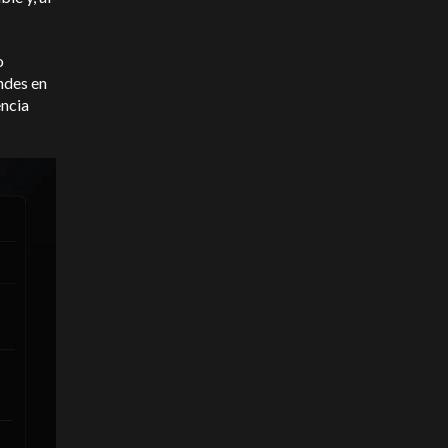
o
ndes en
encia