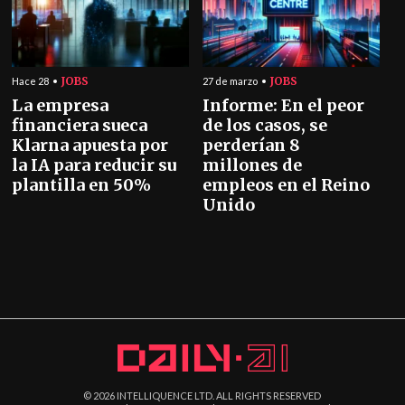
JOBS
JOBS
Hace 28
27 de marzo
La empresa
Informe: En el peor
financiera sueca
de los casos, se
Klarna apuesta por
perderían 8
la IA para reducir su
millones de
plantilla en 50%
empleos en el Reino
Unido
©
2026
INTELLIQUENCE LTD. ALL RIGHTS RESERVED