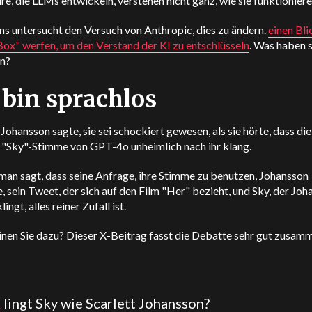
re, die LLMs entwickeln, verstehen nicht ganz, wie sie funktioniere
s untersucht den Versuch von Anthropic, dies zu ändern.
einen Bli
Box" werfen, um den Verstand der KI zu entschlüsseln
. Was haben s
n?
 bin sprachlos
 Johansson sagte, sie sei schockiert gewesen, als sie hörte, dass die
 "Sky"-Stimme von GPT-4o unheimlich nach ihr klang.
man sagt, dass seine Anfrage, ihre Stimme zu benutzen, Johansson
, sein Tweet, der sich auf den Film "Her" bezieht, und Sky, der Jo
lingt, alles reiner Zufall ist.
nen Sie dazu? Dieser X-Beitrag fasst die Debatte sehr gut zusam
K
lingt Sky wie Scarlett Johansson?