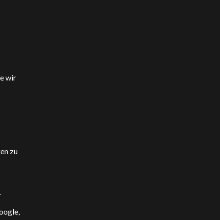
e wir
gen zu
n
oogle,