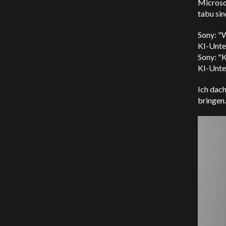
Microsof
tabu sin
Sony: "W
KI-Unter
Sony: "K
KI-Unte
Ich dac
bringen. 
Video-
Player