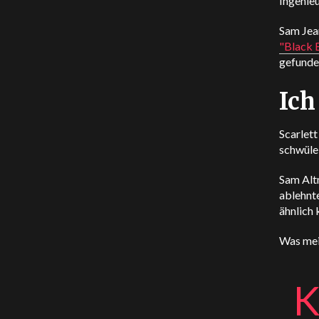
Ingenieu
Sam Jean
"Black 
gefunde
Ich
Scarlett
schwüle
Sam Alt
ablehnte
ähnlich k
Was mei