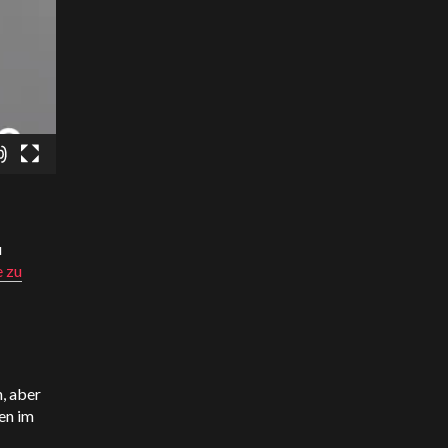
u
e zu
, aber
en im