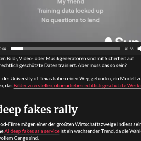
0:00
01:33
en Bild-, Video- oder Musikgeneratoren sind mit Sicherheit auf
echtlich geschützte Daten trainiert. Aber muss das so sein?
r der University of Texas haben einen Weg gefunden, ein Modell z
en, das
Bilder zu erstellen, ohne urheberrechtlich geschützte Werk
deep fakes rally
od-Filme mögen einer der größten Wirtschaftszweige Indiens sein
he
AI deep fakes as a service
ist ein wachsender Trend, da die Wahl
vollem Gange sind.