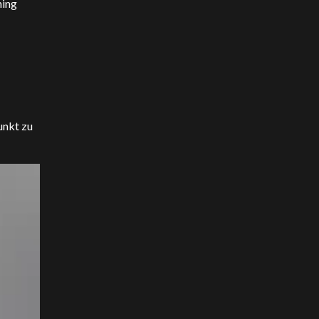
ning
unkt zu