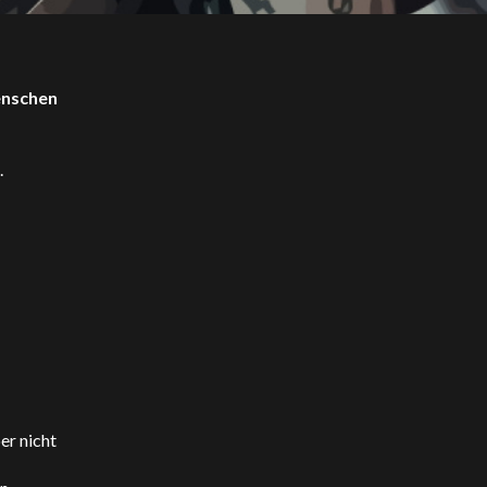
enschen
.
er nicht