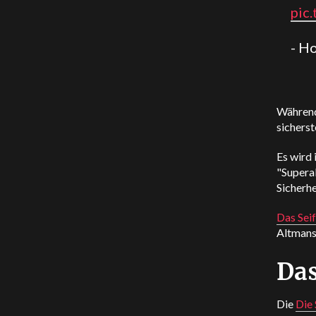
pic
- H
Während 
sicherst
Es wird 
"Supera
Sicherh
Das Sei
Altmans
Das
Die
Die