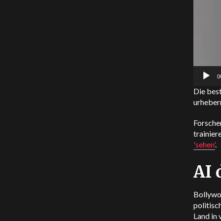
0
Die best
urheberr
Forsche
trainier
'sehen'
.
AI 
Bollywo
politisc
Land in 