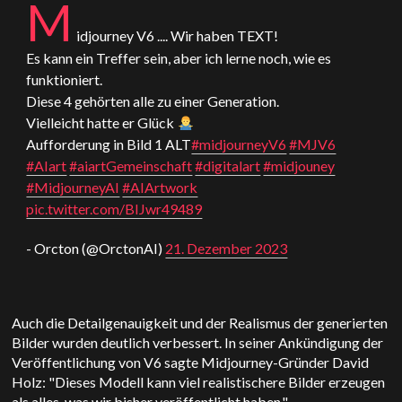
M
idjourney V6 .... Wir haben TEXT!
Es kann ein Treffer sein, aber ich lerne noch, wie es
funktioniert.
Diese 4 gehörten alle zu einer Generation.
Vielleicht hatte er Glück
Aufforderung in Bild 1 ALT
#midjourneyV6
#MJV6
#AIart
#aiartGemeinschaft
#digitalart
#midjouney
#MidjourneyAI
#AIArtwork
pic.twitter.com/BIJwr49489
- Orcton (@OrctonAI)
21. Dezember 2023
Auch die Detailgenauigkeit und der Realismus der generierten
Bilder wurden deutlich verbessert. In seiner Ankündigung der
Veröffentlichung von V6 sagte Midjourney-Gründer David
Holz: "Dieses Modell kann viel realistischere Bilder erzeugen
als alles, was wir bisher veröffentlicht haben."