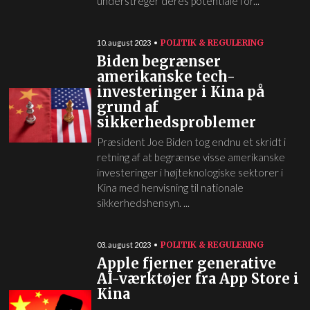
understreger deres potentiale for...
POLITIK & REGULERING
10. august 2023
Biden begrænser
amerikanske tech-
investeringer i Kina på
grund af
sikkerhedsproblemer
Præsident Joe Biden tog endnu et skridt i
retning af at begrænse visse amerikanske
investeringer i højteknologiske sektorer i
Kina med henvisning til nationale
sikkerhedshensyn. ...
POLITIK & REGULERING
03. august 2023
Apple fjerner generative
AI-værktøjer fra App Store i
Kina