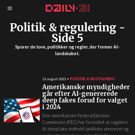
Politik & regulering
-
Side 5
Sporer de love, politikker og regler, der former AI-
landskabet.
POLITIK & REGULERING
13. august 2023
Amerikanske myndigheder
går efter AI-genererede
deep fakes forud for valget
i 2024
Den amerikanske Federal Election
Commission (FEC) har foreslået at regulere
AI deep fake-indhold i politiske annoncer og