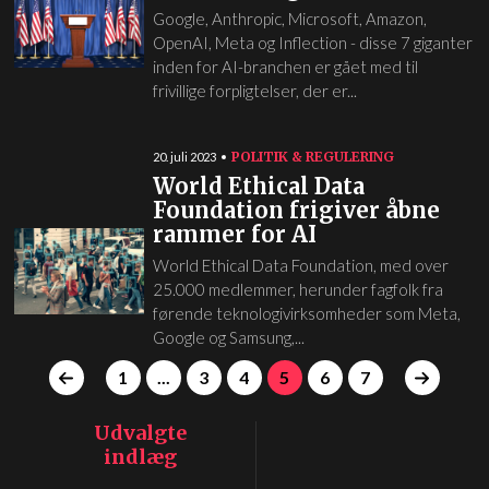
Google, Anthropic, Microsoft, Amazon,
OpenAI, Meta og Inflection - disse 7 giganter
inden for AI-branchen er gået med til
frivillige forpligtelser, der er...
POLITIK & REGULERING
20. juli 2023
World Ethical Data
Foundation frigiver åbne
rammer for AI
World Ethical Data Foundation, med over
25.000 medlemmer, herunder fagfolk fra
førende teknologivirksomheder som Meta,
Google og Samsung,...
1
...
3
4
5
6
7
Udvalgte
indlæg