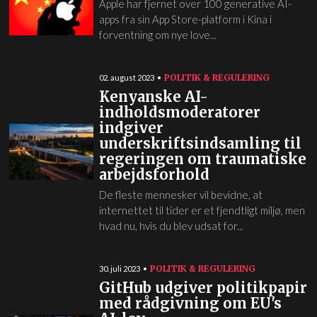
Apple har fjernet over 100 generative AI-
apps fra sin App Store-platform i Kina i
forventning om nye love...
POLITIK & REGULERING
02. august 2023
Kenyanske AI-
indholdsmoderatorer
indgiver
underskriftsindsamling til
regeringen om traumatiske
arbejdsforhold
De fleste mennesker vil bevidne, at
internettet til tider er et fjendtligt miljø, men
hvad nu, hvis du blev udsat for...
POLITIK & REGULERING
30. juli 2023
GitHub udgiver politikpapir
med rådgivning om EU's