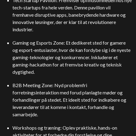
Tech Startup Pavillon: Fremviser opfindsomheden hos nye
tech-startups fra hele verden. Denne pavillon vil
fremhæve disruptive apps, banebrydende hardware og
innovative løsninger, der er klar til at revolutionere
industrier.
Gaming og Esports Zone: Et dedikeret sted for gamere
og esport-entusiaster, hvor de kan fordybe sig i de nyeste
gaming-teknologier og konkurrencer. Inkluderer et
gaming-hackathon for at fremvise kreativ og teknisk
dygtighed.
B2B Meeting Zone: Nyd problemfri
forretningsinteraktion med forud planlagte møder og
forhandlinger på stedet. Et ideelt sted for indkøbere og
leverandører til at komme i kontakt, forhandle og
samarbejde.
Workshops og træning: Oplev praktiske, hands-on
aktiviteter for at forbedre din forståelse og dine