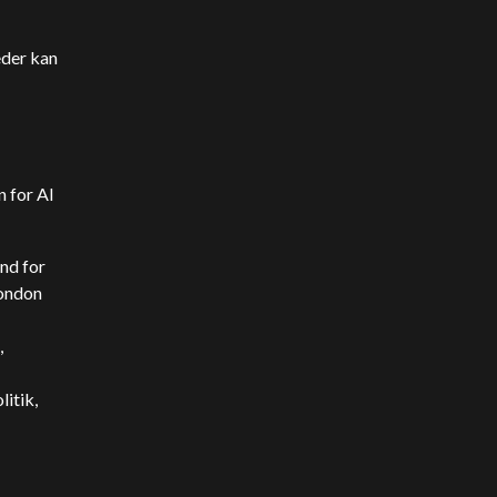
eder kan
 for AI
nd for
London
,
litik,