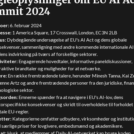
mmit 2024
oer:
6. februar 2024
esse:
1 America Square, 17 Crosswall, London, EC3N 2LB
us:
Dybdegående undersøgelse af EU's AI Act og dens globale
sekvenser, sammenligning med andre kommende internationale AI
ens indvirkning på tværs af forskellige sektorer.
iviteter:
Engagerende hovedtaler, informative paneldiskussioner,
raktive brandtaler og muligheder for at netværke.
ere:
En række fremtrædende talere, herunder Minesh Tanna, Kai Ze
enne Artz og andre fremtrædende personer fra den juridiske, finan
ologiske sektor.
sorden:
Emnerne spænder fra at navigere i EU's AI-lov, dens
orspecifikke konsekvenser og skridt til overholdelse til forholdet 
tale EU-regler.
etter:
Kategorierne omfatter udbydere, virksomheder og instituti
 særlige priser for lovgivere, embedsmænd og akademikere.
at:
Husk, at medlemmer af Daily AI-netværket kan bruge koden