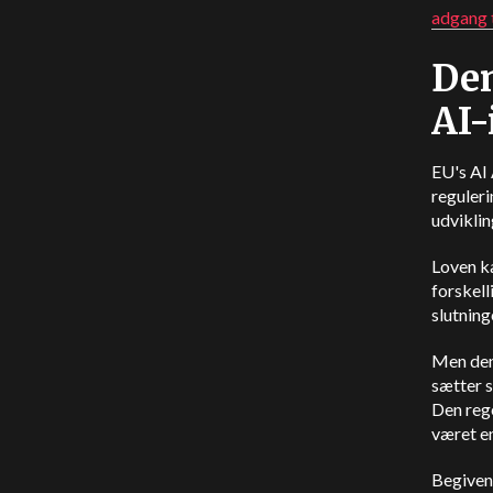
adgang 
Den
AI-
EU's AI
reguleri
udviklin
Loven ka
forskel
slutnin
Men den
sætter 
Den reg
været en
Begivenh