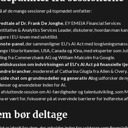
å af de mange sessioner på topmødet omfatter:
edtale af Dr. Frank De Jonghe
, EY EMEIA Financial Services
titative & Analytics Services Leader, diskuterer, hvordan man kan
gere i EU-loven med selvtillid.
note-panel
, der sammenligner EU's AI Act med lovgivningsmæss
ange i Storbritannien, USA, Canada og Kina, med eksperter som Jul
rling fra Commerzbank AG og William Malcolm fra Google.
eldiskussion om indvirkningen af EU's AI Act på finansielle tj
andre brancher
, modereret af Catharina Glugla fra Allen & Overy.
eside chat om grundmodeller og generativ AI
og udforsker de n
enser og anvendelser inden for AI.
 afsluttende session om AI-færdigheder og talentudvikling, som 
a er vært for, fokuserer på at overvinde barrierer for indførelse af
m bør deltage
 er ideelt for dem, der arbejder inden for sektorer som finansiell