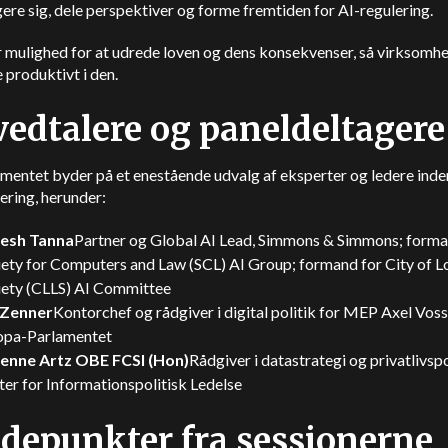
ere sig, dele perspektiver og forme fremtiden for AI-regulering.
r mulighed for at udrede loven og dens konsekvenser, så virksomh
 produktivt i den.
edtalere og paneldeltagere
entet byder på et enestående udvalg af eksperter og ledere inden
ering, herunder:
esh Tanna
Partner og Global AI Lead, Simmons & Simmons; forma
iety for Computers and Law (SCL) AI Group; formand for City of 
iety (CLLS) AI Committee
 Zenner
Kontorchef og rådgiver i digital politik for MEP Axel Voss
opa-Parlamentet
ienne Artz OBE FCSI (Hon)
Rådgiver i datastrategi og privatlivspo
er for Informationspolitisk Ledelse
depunkter fra sessionerne