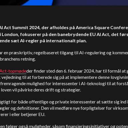
AI Act Summit 2024, der afholdes på America Square Confer
i London, fokuserer på den banebrydende EU AI Act, det før
nde sæt AI-regler på internationalt plan.
r en præskriptiv, regelbaseret tilgang til AI-regulering og kommer 
 branchens retning.
 Act-topmøde
der finder sted den 6. februar 2024, har til formål at 
 vejledning til at forberede sig på at implementere denne lovgivni
 fremragende mulighed for interessenter i AI-teknologi til at forstå
loven vil påvirke deres drift og strategier.
igtigt for både offentlige og private interessenter at sætte sig ind 
gler og definitioner. Den vil medføre nye forpligtelser for virkso
erer i eller betjener EU.
n følger også muligheder, såsom finansieringsinitiativer og potent