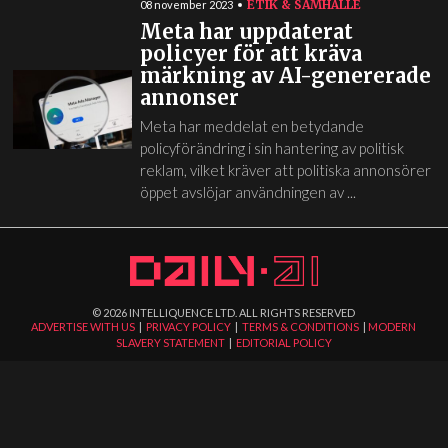
ETIK & SAMHÄLLE
08 november 2023
Meta har uppdaterat
policyer för att kräva
märkning av AI-genererade
annonser
Meta har meddelat en betydande
policyförändring i sin hantering av politisk
reklam, vilket kräver att politiska annonsörer
öppet avslöjar användningen av ...
©
2026
INTELLIQUENCE LTD. ALL RIGHTS RESERVED
ADVERTISE WITH US
|
PRIVACY POLICY
|
TERMS & CONDITIONS
|
MODERN
SLAVERY STATEMENT
|
EDITORIAL POLICY