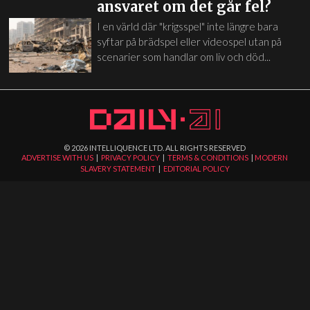
ansvaret om det går fel?
I en värld där "krigsspel" inte längre bara
syftar på brädspel eller videospel utan på
scenarier som handlar om liv och död...
©
2026
INTELLIQUENCE LTD. ALL RIGHTS RESERVED
ADVERTISE WITH US
|
PRIVACY POLICY
|
TERMS & CONDITIONS
|
MODERN
SLAVERY STATEMENT
|
EDITORIAL POLICY