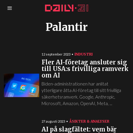
Palantir
INDUSTRI
12 september 2023
Fler AI-företag ansluter sig
till USA:s frivilliga ramverk
om AI
Biden-administrationen har anlitat
ytterligare åtta AI-företag till sitt frivilliga
säkerhetsramverk. Google, Anthropic,
Microsoft, Amazon, OpenAI, Meta, ...
ÅSIKTER & ANALYSER
27 augusti 2023
AI på slagfältet: vem bär