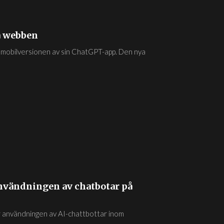
å webben
 i mobilversionen av sin ChatGPT-app. Den nya
nvändningen av chatbotar på
ör användningen av AI-chattbottar inom