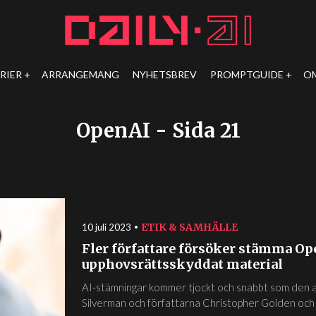
RIER
ARRANGEMANG
NYHETSBREV
PROMPTGUIDE
O
OpenAI
- Sida 21
ETIK & SAMHÄLLE
10 juli 2023
Fler författare försöker stämma O
upphovsrättsskyddat material
AI-stämningar kommer tjockt och snabbt som den 
Silverman och författarna Christopher Golden och R