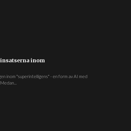
sinsatserna inom
gen inom "superintelligens" - en form av AI med
 Medan...