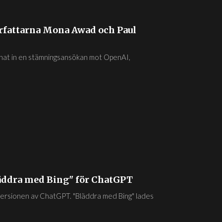
örfattarna Mona Awad och Paul
nat in en stämningsansökan mot OpenAI,
äddra med Bing" för ChatGPT
versionen av ChatGPT. "Bläddra med Bing" lades