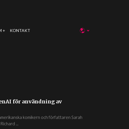
M
KONTAKT
penAI för användning av
amerikanska komikern och författaren Sarah
ichard ...