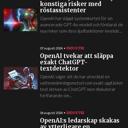
konstiga risker med
röstassistenter
OpenAI har släppt systemkortet för sin
avancerade GPT-4o-modell och förklarat de
nya risker som dess ljudfunktioner innebär....
INDUSTRI
07 augusti 2024
OpenAI tvekar att släppa
exakt ChatGPT-
textdetektor
OpenAI säger att de har utvecklat en
vattenmärkningsmetod som exakt upptäcker
text skriven av ChatGPT men diskuterar
fortfarande om...
INDUSTRI
06 augusti 2024
OpenAI:s ledarskap skakas
av ytterligare en