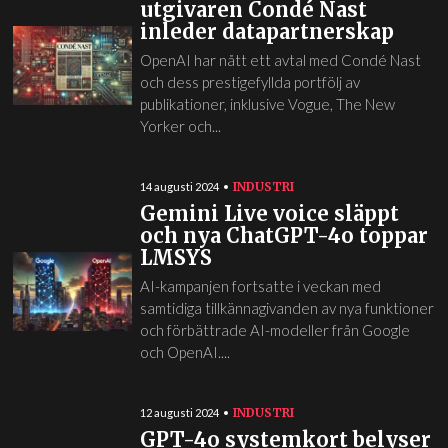
utgivaren Condé Nast
inleder datapartnerskap
OpenAI har nått ett avtal med Condé Nast
och dess prestigefyllda portfölj av
publikationer, inklusive Vogue, The New
Yorker och...
INDUSTRI
14 augusti 2024
Gemini Live voice släppt
och nya ChatGPT-4o toppar
LMSYS
AI-kampanjen fortsatte i veckan med
samtidiga tillkännagivanden av nya funktioner
och förbättrade AI-modeller från Google
och OpenAI....
INDUSTRI
12 augusti 2024
GPT-4o systemkort belyser