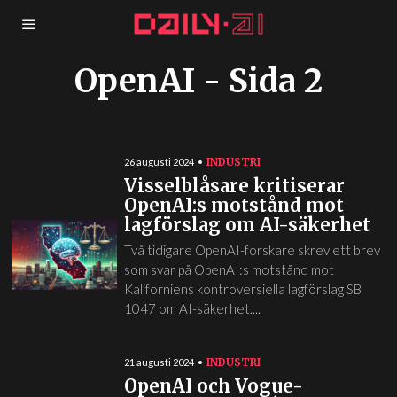
OpenAI
- Sida 2
INDUSTRI
26 augusti 2024
Visselblåsare kritiserar
OpenAI:s motstånd mot
lagförslag om AI-säkerhet
Två tidigare OpenAI-forskare skrev ett brev
som svar på OpenAI:s motstånd mot
Kaliforniens kontroversiella lagförslag SB
1047 om AI-säkerhet....
INDUSTRI
21 augusti 2024
OpenAI och Vogue-