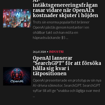
intäktsgenereringsfrågan
rasar vidare när OpenAI:s
kostnader skjuter i höjden
Trots sin enorma popularitet bränner
OpenAI påstås genom kontanter i en
ohållbar takt och kan möta en
häpnadsväckande $5 ...
INDUSTRI
26 juli 2024
OpenAI lanserar
"SearchGPT" för att försöka
hålla sig kvar i
tätpositionen
OpenAI presenterade en prototyp av sin nya
AI-drivna sökmotor, SearchGPT. SearchGPT
syftar till att ge "snabba och lägliga svar med
...