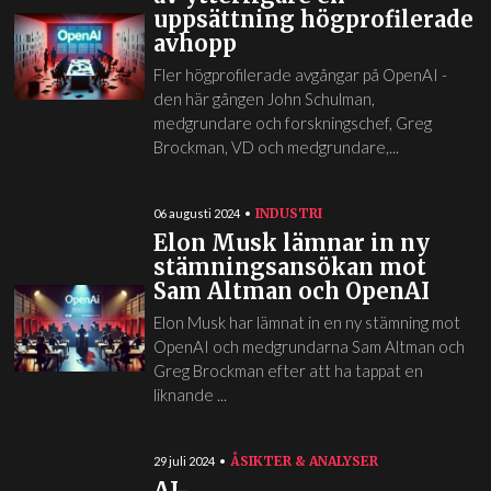
uppsättning högprofilerade
avhopp
Fler högprofilerade avgångar på OpenAI -
den här gången John Schulman,
medgrundare och forskningschef, Greg
Brockman, VD och medgrundare,...
INDUSTRI
06 augusti 2024
Elon Musk lämnar in ny
stämningsansökan mot
Sam Altman och OpenAI
Elon Musk har lämnat in en ny stämning mot
OpenAI och medgrundarna Sam Altman och
Greg Brockman efter att ha tappat en
liknande ...
ÅSIKTER & ANALYSER
29 juli 2024
AI-