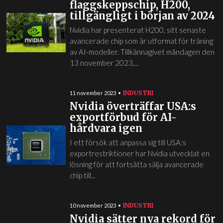
flaggskeppschip, H200,
tillgängligt i början av 2024
Nvidia har presenterat H200, sitt senaste
avancerade chip som är utformat för träning
av AI-modeller. Tillkännagivet måndagen den
13 november 2023,...
INDUSTRI
11 november 2023
Nvidia överträffar USA:s
exportförbud för AI-
hårdvara igen
I ett försök att anpassa sig till USA:s
exportrestriktioner har Nvidia utvecklat en
lösning för att fortsätta sälja avancerade
chip till...
INDUSTRI
10 november 2023
Nvidia sätter nya rekord för