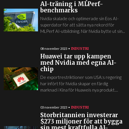
AI-träning i MLPerf-
benchmarks
Nvidia skalade och optimerade sin Eos AI-
superdator för att sätta nya rekord för
MLPerf AI-utbildning. När Nvidia bytte ut sin...
INDUSTRI
08 november 2023
Huawei tar upp kampen
med Nvidia med egna AI-
chip
De exportrestriktioner som USA:s regering
har infört för Nvidia skapar en färdig
marknad i Kina för Huaweis nya produkt....
INDUSTRI
03 november 2023
Storbritannien investerar
$273 miljoner för att bygga
sin mest kraftfulla AI-