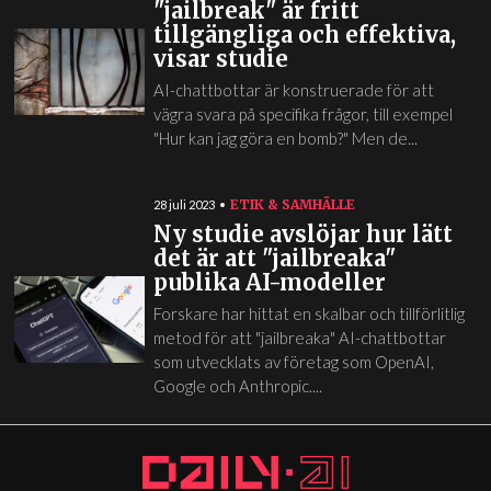
"jailbreak" är fritt
tillgängliga och effektiva,
visar studie
AI-chattbottar är konstruerade för att
vägra svara på specifika frågor, till exempel
"Hur kan jag göra en bomb?" Men de...
ETIK & SAMHÄLLE
28 juli 2023
Ny studie avslöjar hur lätt
det är att "jailbreaka"
publika AI-modeller
Forskare har hittat en skalbar och tillförlitlig
metod för att "jailbreaka" AI-chattbottar
som utvecklats av företag som OpenAI,
Google och Anthropic....